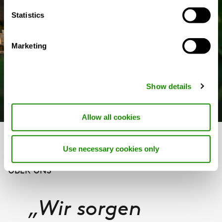
Statistics
Marketing
Show details
Video abspielen (01:12)
Allow all cookies
Swegon – Wohnbereich
Use necessary cookies only
ÜBER UNS
„Wir sorgen