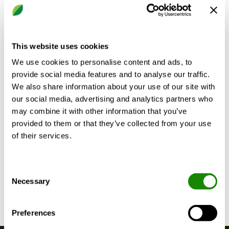
This website uses cookies
We use cookies to personalise content and ads, to
provide social media features and to analyse our traffic.
Minimierung des CO2-Fußabdrucks
We also share information about your use of our site with
Brf Gourmet, Stockholm, Schweden
our social media, advertising and analytics partners who
„Hier geht es nicht nur um Wohngebäude,
may combine it with other information that you’ve
sondern darum, ein Stadtviertel für die Zukunft
provided to them or that they’ve collected from your use
zu schaffen“
of their services.
- Ulrika Kågström, Head of Property
Development, Electrolux Group.
Consent
Necessary
Selection
Preferences