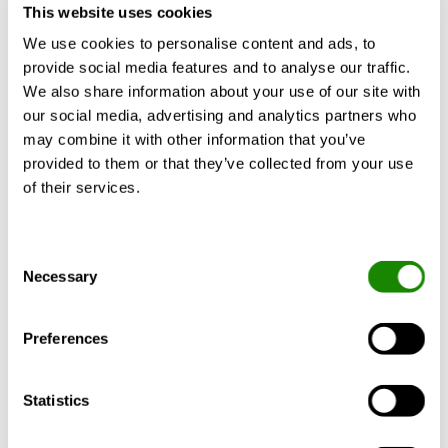
Mocne punkty
This website uses cookies
We use cookies to personalise content and ads, to
Czynnik chłodniczy R290 - GWP≈0. Czynnik
provide social media features and to analyse our traffic.
chłodniczy jest czystym naturalnym gazem.
We also share information about your use of our site with
Pokaż więcej
Zmniejszony ładunek chłodziwa
our social media, advertising and analytics partners who
Rozszerzone limity pracy, idealne do wymiany
may combine it with other information that you’ve
kotłów. Wysoka wydajność w każdym trybie
provided to them or that they’ve collected from your use
operacyjnym
of their services.
Niezależne odszranianie na każdym obiegu z
Akcesoria
Certyfikaty
Dokumenty
zaawansowaną logiką
Certyfikacja Eurovent
Consent
Necessary
Selection
INSIDE
Preferences
Connect
Moduł komunikacyjny
Statistics
do mobilnego zdalnego
dostępu do