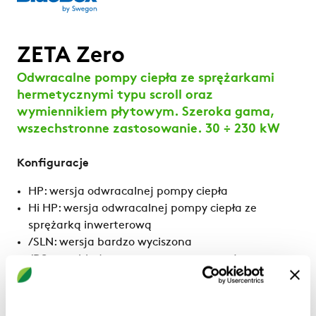
ZETA Zero
Odwracalne pompy ciepła ze sprężarkami
hermetycznymi typu scroll oraz
wymiennikiem płytowym. Szeroka gama,
wszechstronne zastosowanie. 30 ÷ 230 kW
Konfiguracje
HP: wersja odwracalnej pompy ciepła
Hi HP: wersja odwracalnej pompy ciepła ze
sprężarką inwerterową
/SLN: wersja bardzo wyciszona
/DS: ze schładzaczem pary przegrzanej
/HWT: Wysoka temperatura wody urządzenia
serwisowego