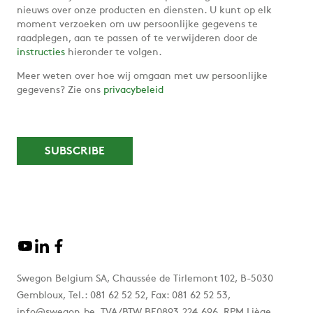
nieuws over onze producten en diensten. U kunt op elk
moment verzoeken om uw persoonlijke gegevens te
raadplegen, aan te passen of te verwijderen door de
instructies
hieronder te volgen.
Meer weten over hoe wij omgaan met uw persoonlijke
gegevens? Zie ons
privacybeleid
Swegon Belgium SA, Chaussée de Tirlemont 102, B-5030
Gembloux, Tel.: 081 62 52 52, Fax: 081 62 52 53,
info@swegon.be, TVA/BTW BE0893.224.696, RPM Liège