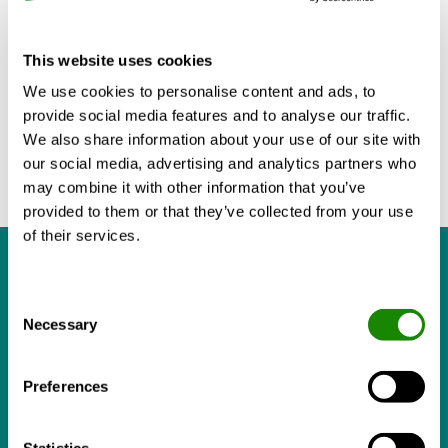
Voor haar trainings- en testcentrum in Antwerpen
This website uses cookies
zorgen niet minder dan 5 GOLD
luchtbehandelingskasten voor een veilig en gezond
We use cookies to personalise content and ads, to
binnenklimaat voor personeel en deelnemers aan
provide social media features and to analyse our traffic.
trainingen en seminars.
We also share information about your use of our site with
our social media, advertising and analytics partners who
may combine it with other information that you’ve
provided to them or that they’ve collected from your use
of their services.
De verschillende ruimten van het
Consent
gebouw zijn uitgerust met EAGLE-
Necessary
Selection
en PELICAN-roosters met ALS
inregelplenums voor een optimaal
Preferences
klimaatcomfort.