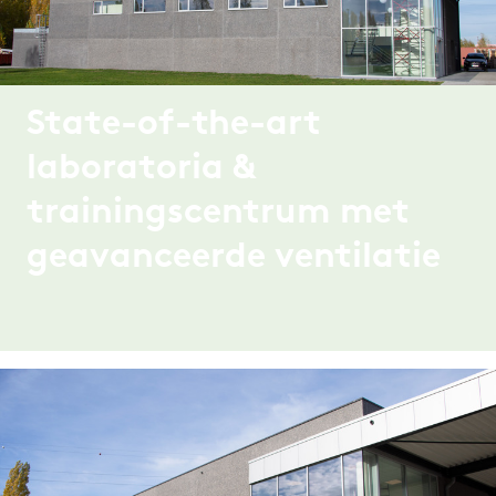
State-of-the-art
laboratoria &
trainingscentrum met
geavanceerde ventilatie