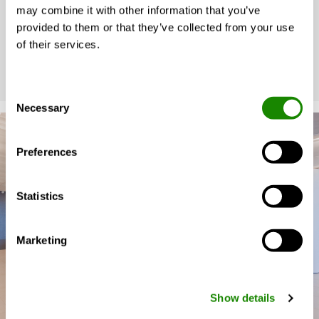
may combine it with other information that you’ve
sostenibilità e una sensazione di solidità e
provided to them or that they’ve collected from your use
robustezza.
of their services.
Consent
Necessary
Selection
Preferences
Statistics
Marketing
Show details