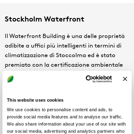
Stockholm Waterfront
Il Waterfront Building è una delle proprietà
adibite a uffici più intelligenti in termini di
climatizzazione di Stoccolma ed è stato
premiato con la certificazione ambientale
LEED Gold. Oltre 24.000 m2 di zone ufficio
della massima qualità sotto ogni punto di
vista: dai materiali, alle soluzioni tecniche.
This website uses cookies
Le finiture interne sono state selezionate
We use cookies to personalise content and ads, to
con cura, con una predominanza di
provide social media features and to analyse our traffic.
materiali naturali, classici e intramontabili,
We also share information about your use of our site with
our social media, advertising and analytics partners who
come pietra e legno chiaro, per la massima