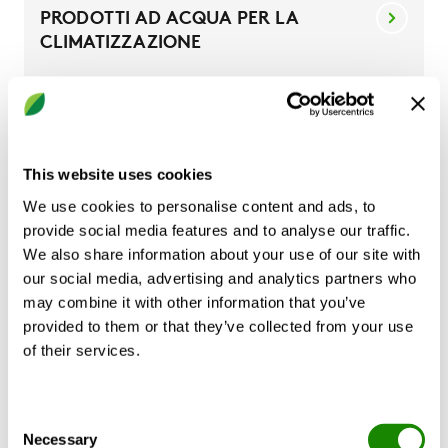
PRODOTTI AD ACQUA PER LA
CLIMATIZZAZIONE
REACT
This website uses cookies
CASA
We use cookies to personalise content and ads, to
provide social media features and to analyse our traffic.
GOLD OLDER (Gold 1-5, A & B)
We also share information about your use of our site with
our social media, advertising and analytics partners who
may combine it with other information that you’ve
COMPACT AIR II
provided to them or that they’ve collected from your use
of their services.
GOLDENGATE
Consent
Necessary
Selection