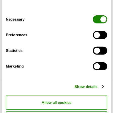
Consent
RC Blue
Necessary
Selection
Remote condenser, 5 ÷
85 kW
Preferences
Statistics
Marketing
Show details
Conosciamoci
Allow all cookies
Perché Swegon?
Prodotti e servizi