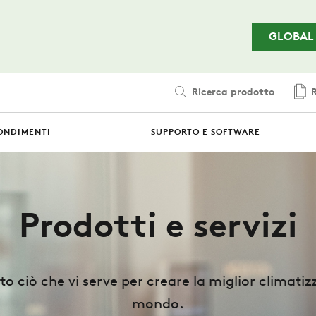
Passa al contenuto principale
GLOBAL
Ricerca prodotto
R
ONDIMENTI
SUPPORTO E SOFTWARE
Prodotti e servizi
to ciò che vi serve per creare la miglior climatiz
mondo.