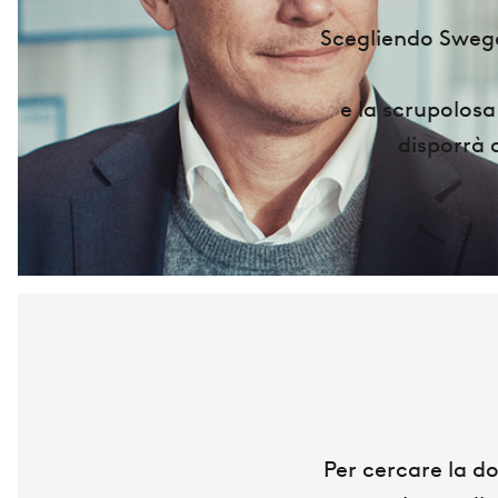
Scegliendo Swegon
e la scrupolosa
disporrà d
Per cercare la d