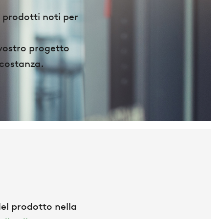
 prodotti noti per
 vostro progetto
ircostanza.
el prodotto nella