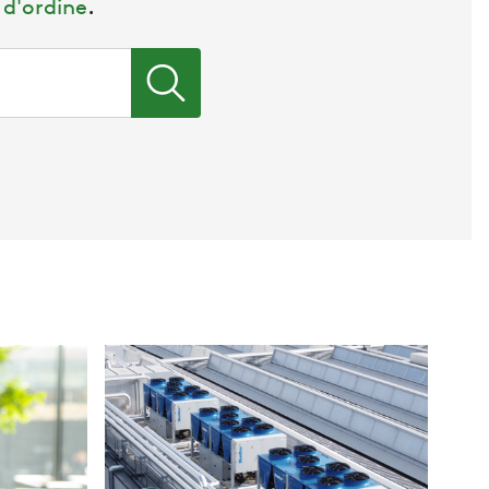
d'ordine
.