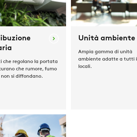
ribuzione
Unità ambiente
aria
Ampia gamma di unità
ambiente adatte a tutti i 
i che regolano la portata
locali.
icurano che rumore, fumo
 non si diffondano.