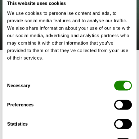
This website uses cookies
We use cookies to personalise content and ads, to
provide social media features and to analyse our traffic.
We also share information about your use of our site with
our social media, advertising and analytics partners who
Lire la vidéo (3:00 Min)
may combine it with other information that you’ve
provided to them or that they’ve collected from your use
of their services.
Un choix naturel
Consent
Découvrez TITAN Sky - la pompe à chaleur à
Necessary
Selection
condensation par air pour le tertiaire. Une nouvelle
solution fonctionnant au R290, qui combine efficacité
et durabilité.
Preferences
EN SAVOIR PLUS SUR TITAN SKY
Statistics