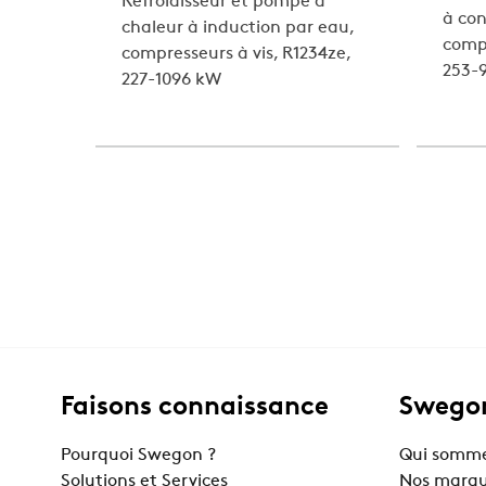
Refroidisseur et pompe à
à con
chaleur à induction par eau,
compr
compresseurs à vis, R1234ze,
253-
227-1096 kW
Faisons connaissance
Swegon
Pourquoi Swegon ?
Qui somme
Solutions et Services
Nos marq