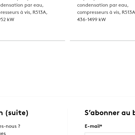
densation par eau,
condensation par eau,
esseurs à vis, R513A,
compresseurs à vis, R513A
952 kW
436-1499 kW
 (suite)
S’abonner au 
s-nous ?
E-mail
*
ues