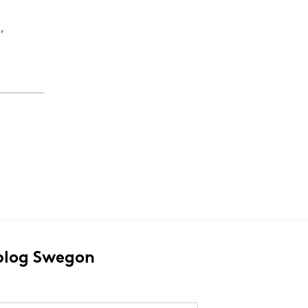
,
blog Swegon