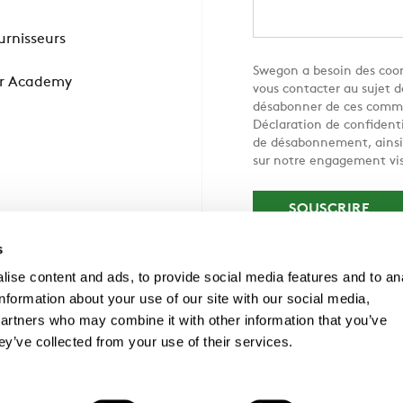
ournisseurs
Swegon a besoin des coor
r Academy
vous contacter au sujet d
désabonner de ces commu
Déclaration de confidenti
de désabonnement, ainsi q
sur notre engagement vis
s
ise content and ads, to provide social media features and to an
information about your use of our site with our social media,
partners who may combine it with other information that you’ve
ey’ve collected from your use of their services.
: 04 37 25 62 10, Fax: 04 28 29 57 92, info@swegon.fr