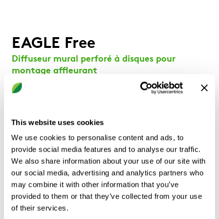
EAGLE Free
Diffuseur mural perforé à disques pour
montage affleurant
Buses orientables
Type de diffusion 100 % réglable
This website uses cookies
Convient pour la diffusion verticale
We use cookies to personalise content and ads, to
Fonction jet tourbillonnaire
provide social media features and to analyse our traffic.
Puissant effet d’induction
We also share information about your use of our site with
Si nécessaire, la tôle perforée de répartition de l’air
our social media, advertising and analytics partners who
des systèmes d’extraction peut être aisément
may combine it with other information that you’ve
démontée et rectifiée dans le cadre de
provided to them or that they’ve collected from your use
l’installation/équilibrage
of their services.
Pour installation dans des locaux sans faux