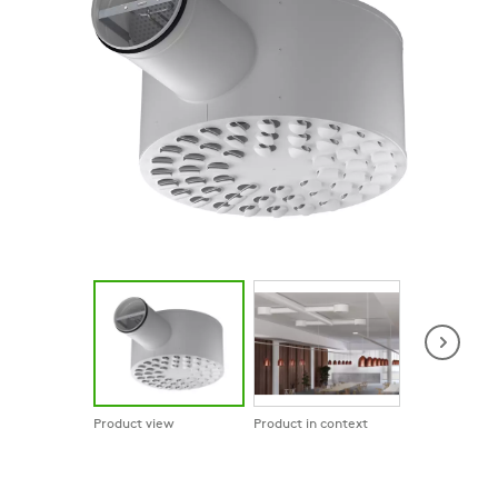
Product view
Product in context
Spring loaded 
face