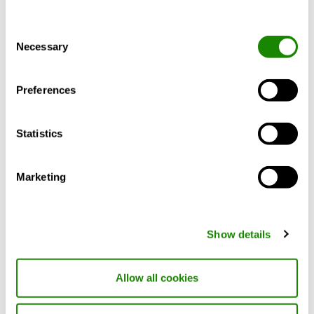
plafonds
Accès aisé
Consent
Disponible en version galvanisée
Plus d’info
Necessary
Selection
Couleur standard blanc RAL 9003
5 autres couleurs standard
Autres couleurs sur demande
Preferences
CALCULER UN PRODUIT
Fonction
Air extrait, Alimentation en air
Statistics
Marketing
Description du produit
Données technique
Show details
Pour voir le diffuseur à disques en action,
Allow all cookies
cliquez ici!