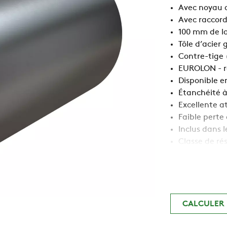
Avec noyau
Avec raccor
100 mm de l
Tôle d’acier
Contre-tige 
EUROLON - r
Disponible 
Étanchéité à 
Excellente a
Faible perte
Inclus dans
Classe de ré
CALCULER 