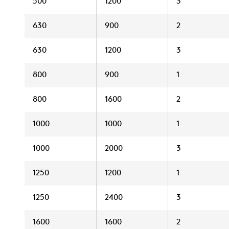
500
1200
3
630
900
2
630
1200
3
800
900
1
800
1600
2
1000
1000
1
1000
2000
3
1250
1200
1
1250
2400
3
1600
1600
2