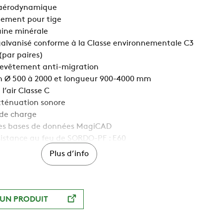
 aérodynamique
dement pour tige
aine minérale
 galvanisé conforme à la Classe environnementale C3
(par paires)
evêtement anti-migration
en Ø 500 à 2000 et longueur 900-4000 mm
l’air Classe C
tténuation sonore
 de charge
 les bases de données MagiCAD
sistance au feu de SORDO-PF : E60
Plus d’info
UN PRODUIT