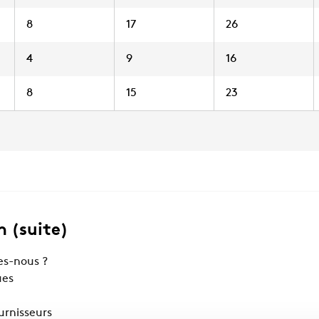
8
17
26
4
9
16
8
15
23
 (suite)
s-nous ?
ues
ournisseurs