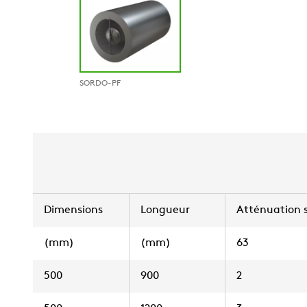
SORDO-PF
Dimensions
Longueur
Atténuation s
(mm)
(mm)
63
500
900
2