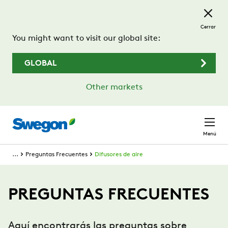
Saltar al contenido principal
Cerrar
You might want to visit our global site:
GLOBAL
Other markets
Menú
...
Preguntas Frecuentes
Difusores de aire
PREGUNTAS FRECUENTES
Aquí encontrarás las preguntas sobre