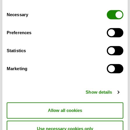
01640 Coswig
Consent
Tel.: 03523 53 04 0
Necessary
Selection
Fax: 03523 53 04 29
Preferences
Swegon Klimadecken
Statistics
Schwarzwaldstraße 2
64646 Heppenheim
Tel: 06252 790 70
Marketing
Fax: 06252 790 731
Show details
Swegon Operations HEP GmbH
Schwarzwaldstraße 2
Allow all cookies
64646 Heppenheim
Tel: 06252 790 70
Use necessary cookies only
Fax: 06252 790 731