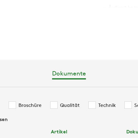
Äußerst komp
(oder größer
Anwendungsf
direkter Exp
Hohe Flexibi
unten; Handh
Design für e
EC Fans;Desi
Äußerst effi
Dokumente
Druckverlus
Broschüre
Qualität
Technik
S
sen
Artikel
Dok