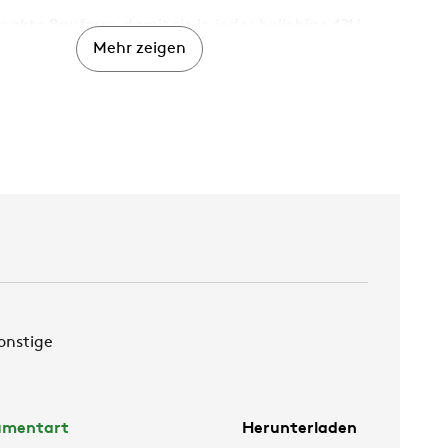
akte Bauform, damit sie in jedes beliebige 42U-
Mehr zeigen
e) Rack passen
lexibilität (Versionen mit gekühltem Wasser und
ansion; Open- und Closed-Loop-Lösungen; etc...)
lität bei der Installation (Anschlüsse oben und
abung der oberen und seitlichen Geräte; usw....)
ine einfache und leichte Wartung (Hot Swappable
gn für eine einfache und leichte Wartung; etc...)
ziente Bauform mit minimalen luftseitigen
ten
onstige
umentart
Herunterladen