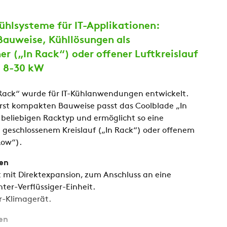
hlsysteme für IT-Applikationen:
auweise, Kühllösungen als
er („In Rack“) oder offener Luftkreislauf
, 8-30 kW
 Rack“ wurde für IT-Kühlanwendungen entwickelt.
rst kompakten Bauweise passt das Coolblade „In
 beliebigen Racktyp und ermöglicht so eine
 geschlossenem Kreislauf („In Rack“) oder offenem
Row“).
en
 mit Direktexpansion, zum Anschluss an eine
hter-Verflüssiger-Einheit.
r-Klimagerät.
en