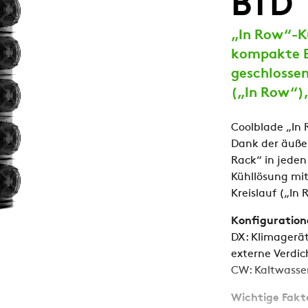
BTD
„In Row“-Kü
kompakte B
geschlossen
(„In Row“)
Coolblade „In
Dank der äuße
Rack“ in jeden
Kühllösung mit
Kreislauf („In 
Konfiguration
DX: Klimagerät
externe Verdic
CW: Kaltwasse
Wichtige Fakt