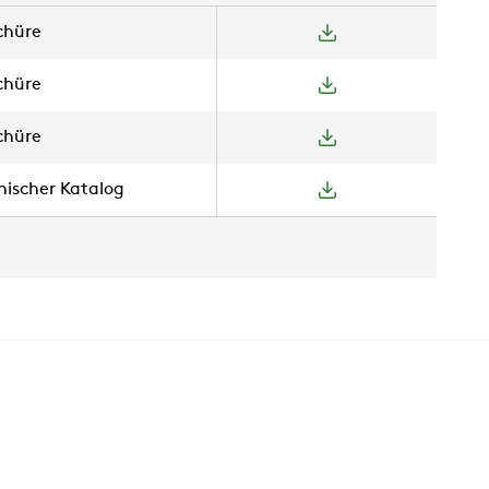
chüre
chüre
chüre
nischer Katalog