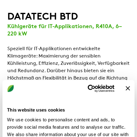
DATATECH BTD
Kühlgeräte für IT-Applikationen, R410A, 6–
220 kW
Speziell für IT-Applikationen entwickelte
Klimageräte: Maximierung der sensiblen
Kühlleistung, Effizienz, Zuverlässigkeit, Verfügbarkeit
und Redundanz. Darüber hinaus bieten sie ein
Höchstmaß an Flexibilität in Bezug auf die Richtung
der Zu- und Rückluft, zur besseren Anpassung an die
verschiedenen Standortlayouts.
Sie können auch für technologische Anwendungen
eingesetzt werden, die konstant und kontinuierlich
This website uses cookies
eine präzise Klimatisierung (enge Temperatur und
We use cookies to personalise content and ads, to
Feuchtigkeitsregelung) erfordern.
provide social media features and to analyse our traffic.
We also share information about your use of our site with
Konfigurationen