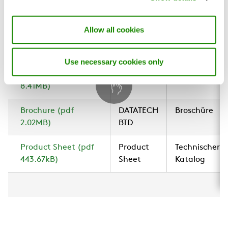
Weitreichende Konfigurierbarkeit
BlueBox Product
(Alle)
Broschüre
Vollständiger Zugang
Overview 2026 (pdf
Volle Konnektivität
Allow all cookies
16.35MB)
Flexibilität der Installation
Vollredundante Hydraulikoption für Tier-IV-
Use necessary cookies only
BlueBox Product
IT Cooling
Broschüre
Rechenzentren (Ausführung DW)
Overview 2026 (pdf
Solutions
8.41MB)
Brochure (pdf
DATATECH
Broschüre
2.02MB)
BTD
Product Sheet (pdf
Product
Technischer
443.67kB)
Sheet
Katalog