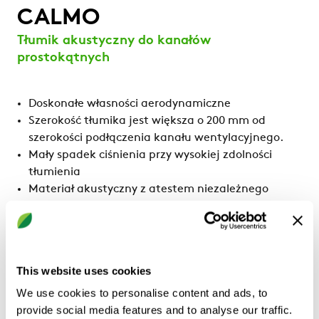
CALMO
Tłumik akustyczny do kanałów
prostokątnych
Doskonałe własności aerodynamiczne
Szerokość tłumika jest większa o 200 mm od
szerokości podłączenia kanału wentylacyjnego.
Mały spadek ciśnienia przy wysokiej zdolności
tłumienia
Materiał akustyczny z atestem niezależnego
®
instytutu badawczego: ISOVER Cleantec
PLUS
®
Zmywalna powierzchnia ISOVER Cleantec
PLUS.
Możliwość dostawy z klapą inspekcyjną.
Szeroki wybór wielkości tłumików
This website uses cookies
Połączenia o wymiarach od 400x300 mm do
We use cookies to personalise content and ads, to
2200x2200 mm
provide social media features and to analyse our traffic.
Pokaż więcej