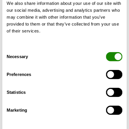
We also share information about your use of our site with
our social media, advertising and analytics partners who
may combine it with other information that you’ve
provided to them or that they’ve collected from your use
OBLICZ
of their services.
Consent
Necessary
Selection
Opis produktu
Dane techniczne
Akcesor
Preferences
Tłumik akustyczny przeznaczony do
Statistics
montażu w kanałach prostokątnych. Tłumik
można montować również bezpośrednio do
Marketing
wlotu lub wylotu centrali wentylacyjnej.