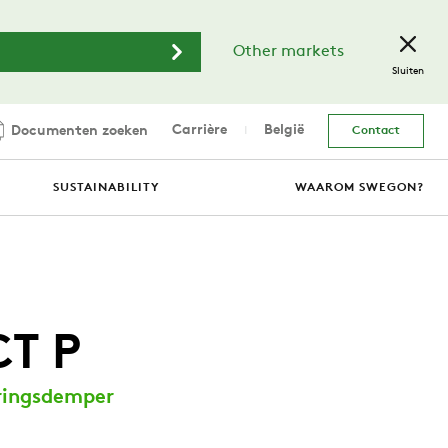
Other markets
Sluiten
Carrière
België
Documenten zoeken
Contact
SUSTAINABILITY
WAAROM SWEGON?
T P
ringsdemper