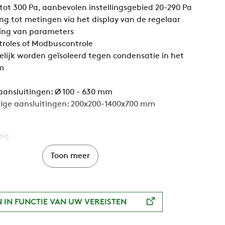
ot 300 Pa, aanbevolen instellingsgebied 20-290 Pa
ng tot metingen via het display van de regelaar
lling van parameters
troles of Modbuscontrole
ijk worden geïsoleerd tegen condensatie in het
m
 aansluitingen: Ø 100 - 630 mm
ige aansluitingen: 200x200-1400x700 mm
ing
Toon meer
ig, Rechthoekig
 IN FUNCTIE VAN UW VEREISTEN