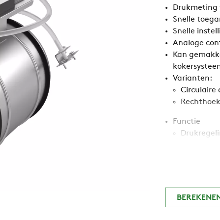
Drukmeting t
Snelle toega
Snelle inste
Analoge con
Kan gemakkel
kokersystee
Varianten:
Circulaire
Rechthoek
Functie
Drukregel
Variante
Cirkelvorm
BEREKENEN