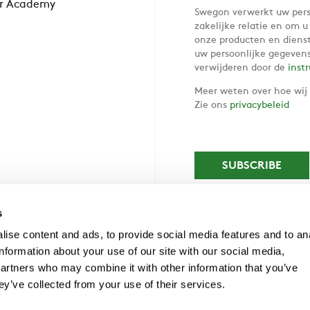
r Academy
Swegon verwerkt uw pers
zakelijke relatie en om 
onze producten en diens
uw persoonlijke gegevens
verwijderen door de
inst
Meer weten over hoe wij
Zie ons
privacybeleid
s
ise content and ads, to provide social media features and to an
information about your use of our site with our social media,
partners who may combine it with other information that you’ve
ey’ve collected from your use of their services.
bloux, Tel.: 081 62 52 52, Fax: 081 62 52 53, info@swegon.be, TVA/