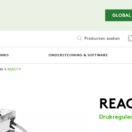
Ga naar de hoofdinhoud
GLOBAL
Producten zoeken
NNIS
ONDERSTEUNING & SOFTWARE
AV
REACT P
REAC
Drukregule