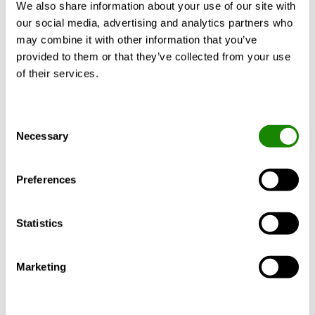
We also share information about your use of our site with
principalmente acciaio riciclato e prodotto
our social media, advertising and analytics partners who
con energia rinnovabile dentro e fuori. Oltre
may combine it with other information that you’ve
il 70% del peso totale dell’acciaio è
provided to them or that they’ve collected from your use
rappresentato da acciaio riciclato, che
of their services.
riduce l’impatto ambientale di circa il 30%
rispetto all’acciaio tradizionale.
Rivestimento Magnelis® (C5) all’interno e
Consent
vernice con rivestimento resistente alla
Necessary
Selection
corrosione all’esterno (C5).
Preferences
Progettazione
Statistics
Funzionalità
Marketing
Materiale e trattamento della
superficie