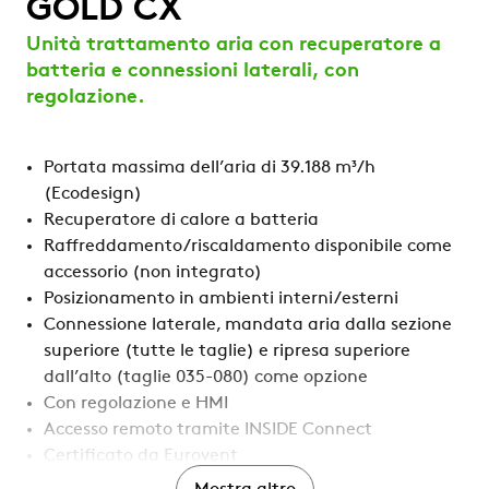
GOLD CX
Unità trattamento aria con recuperatore a
batteria e connessioni laterali, con
regolazione.
Portata massima dell’aria di 39.188 m³/h
(Ecodesign)
Recuperatore di calore a batteria
Raffreddamento/riscaldamento disponibile come
accessorio (non integrato)
Posizionamento in ambienti interni/esterni
Connessione laterale, mandata aria dalla sezione
superiore (tutte le taglie) e ripresa superiore
dall’alto (taglie 035-080) come opzione
Con regolazione e HMI
Accesso remoto tramite INSIDE Connect
Certificato da Eurovent
L'acciaio riciclato e prodotto tramite fonti