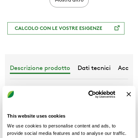
Mostra altro
rinnovabili con rivestimento Magnelis® (C5) riduce
l'impatto ambientale
CALCOLO CON LE VOSTRE ESIGENZE
Descrizione prodotto
Dati tecnici
Access
Unità trattamento aria con recuperatore a
batteria e connessioni laterali, con
regolazione.
This website uses cookies
We use cookies to personalise content and ads, to
Ci impegniamo a ridurre l'impatto
provide social media features and to analyse our traffic.
ambientale delle nostre unità e utilizziamo