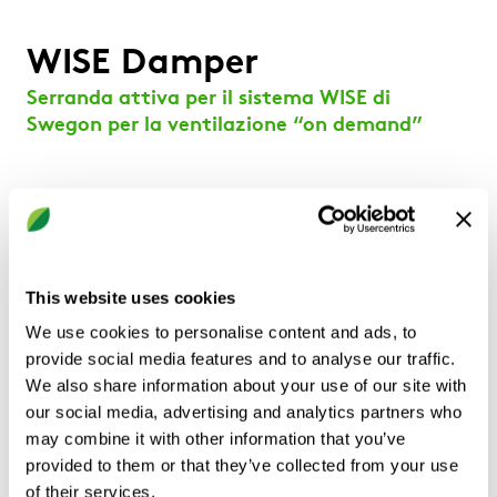
WISE Damper
Serranda attiva per il sistema WISE di
Swegon per la ventilazione “on demand”
Regolazione con portata aria variabile o costante,
oppure regolazione a pressione costante
Comunicazione wireless via radio
Sensore integrato
This website uses cookies
Varianti:
Collegamenti circolari: Ø100-630 mm
We use cookies to personalise content and ads, to
Collegamenti rettangolari: 200 x 200-1400 x 700
provide social media features and to analyse our traffic.
mm
We also share information about your use of our site with
Disponibile con attuatore con ritorno a molla
our social media, advertising and analytics partners who
Disponibile con Sensor Module Advanced Multi
may combine it with other information that you’ve
(WISE SMA Multi)
provided to them or that they’ve collected from your use
of their services.