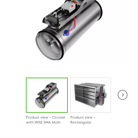
Product view - Circular
Product view -
Product view -
with WISE SMA Multi
Rectangular
with WISE Cov
(accessory)