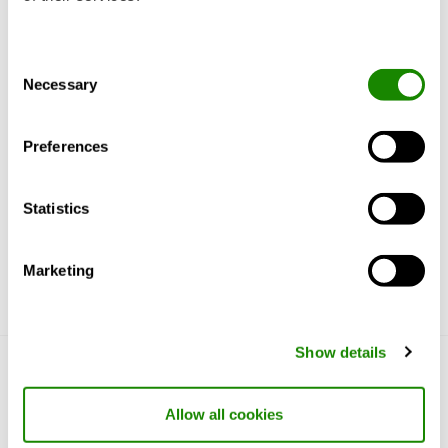
Consent
Descrizione prodotto
Dati tecnici
Access
Necessary
Selection
Preferences
Ulteriori informazioni su WISE.
Statistics
Marketing
Show details
Conosciamoci
Allow all cookies
Perché Swegon?