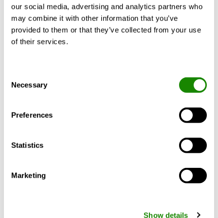
Données techniques
Accessoires
Certifi
our social media, advertising and analytics partners who
may combine it with other information that you’ve
provided to them or that they’ve collected from your use
Taille
of their services.
Longueur :
De 1,2 à 3,9 m.
Consent
Largeur :
133 mm.
Necessary
Selection
Hauteur :
430 mm.
Preferences
Statistics
Puissance de refroidissement
Pk(W/m)
FRB
252
Marketing
Show details