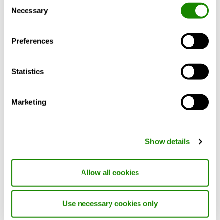
Consent
ligne)
Necessary
Selection
Indication plus précise de la qualité de
couverture du réseau mobile
Preferences
Nouveau matériel offrant une meilleure
adaptabilité aux opérateurs et une
couverture réseau améliorée
Statistics
Une solution VPN unique pour tous les
produits Swegon
Marketing
Paiement uniquement pour la connexion,
sans frais liés au matériel
Jusqu'à 20 appareils par routeur
Show details
INSIDE Connect est compatible avec
plusieurs produits Swegon tels que GOLD,
SuperWISE, unités de refroidissement et de
Allow all cookies
chauffage, ainsi qu’avec d’autres
équipements tiers dotés de leur propre
Use necessary cookies only
serveur web.