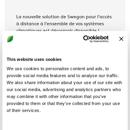
La nouvelle solution de Swegon pour l’accès
à distance à l’ensemble de vos systèmes
climatiques est désormais disponible !
INSIDE Connect est une unité de
communication permettant un accès à
distance via une connexion mobile aux
This website uses cookies
produits et systèmes climatiques
We use cookies to personalise content and ads, to
intelligents. Elle facilite la surveillance, la
provide social media features and to analyse our traffic.
configuration, le dépannage, ainsi que les
We also share information about your use of our site with
opérations de service et de maintenance.
our social media, advertising and analytics partners who
INSIDE Connect est conçu pour offrir une
may combine it with other information that you’ve
expérience utilisateur optimale grâce à
provided to them or that they’ve collected from your use
plusieurs fonctionnalités :
of their services.
Intégration fluide au portail INSIDE
Affichage d’icônes de statut (OK, Hors