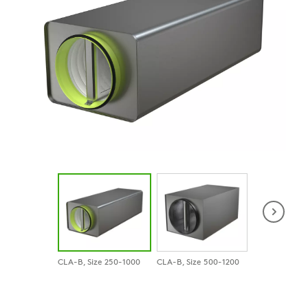
CLA-B, Size 250-1000
CLA-B, Size 500-1200
CLA-B with R