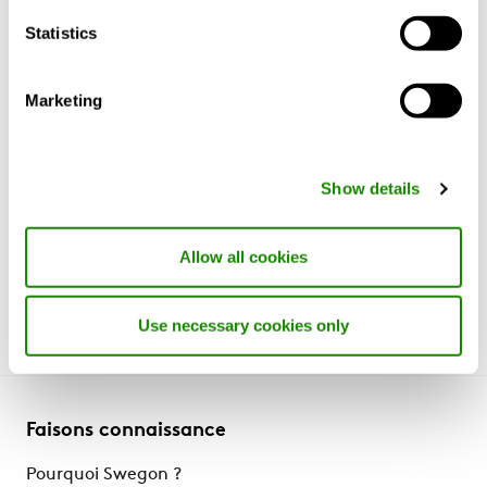
en tôle durable appelée RRP (recycled and
renewably produced), c’est-à-dire recyclée
Statistics
et produite de manière renouvelable. La tôle
a une teneur en acier recyclé d’au moins 75
Marketing
%. De plus, le procédé de fabrication utilise
des foyers à arc électrique alimentés par de
l’électricité 100% renouvelable.
Show details
Plus d’informations sur CLA RE:3.
Allow all cookies
Use necessary cookies only
Faisons connaissance
Pourquoi Swegon ?