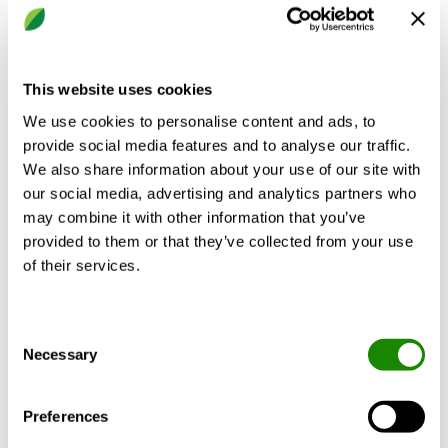
sécurité requise*
Plus d’info
This website uses cookies
CALCULER EN FONCTION DE VOS
We use cookies to personalise content and ads, to
CRITÈRES
provide social media features and to analyse our traffic.
We also share information about your use of our site with
our social media, advertising and analytics partners who
may combine it with other information that you’ve
provided to them or that they’ve collected from your use
Description du produit
Données technique
of their services.
Consent
Necessary
Le CLA-B fait partie du concept RE:3 de
Selection
Swegon, basé sur les principes clés de la
circularité, et qui se compose de RE:duce,
Preferences
RE:use et RE:vitalise. Le CLA-B est fabriqué