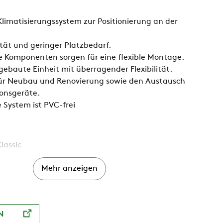
limatisierungssystem zur Positionierung an der
ät und geringer Platzbedarf.
e Komponenten sorgen für eine flexible Montage.
ebaute Einheit mit überragender Flexibilität.
ür Neubau und Renovierung sowie den Austausch
ionsgeräte.
System ist PVC-frei
assic
schlüsse im Kabelkanal
Mehr anzeigen
ionierung von Zwischenwänden
onierung von Anschlüssen
N