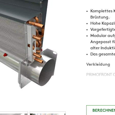
Komplettes K
Brüstung.
Hohe Kapazit
Vorgefertigt
Modular aufg
Angepasst f
alter Indukt
Das gesamte 
Verkleidung
PRIMOFRONT Cl
Sichtbare An
Freie Posit
Freie Positi
BERECHNE