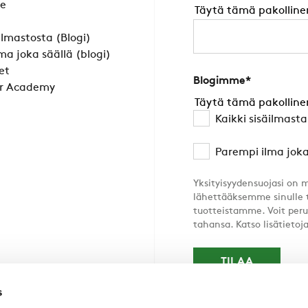
le
Täytä tämä pakolline
äilmastosta (Blogi)
ma joka säällä (blogi)
et
Blogimme
*
r Academy
Täytä tämä pakolline
Kaikki sisäilmast
Parempi ilma joka
Yksityisyydensuojasi on 
lähettääksemme sinulle 
tuotteistamme. Voit peru
tahansa. Katso lisätieto
s