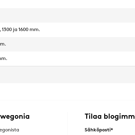
0, 1300 ja 1600 mm.
mm.
 mm.
Swegonia
Tilaa blogim
egonista
Sähköposti
*