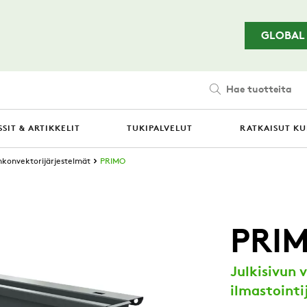
Siirry pääsisältöön
GLOBAL
Hae tuotteita
SIT & ARTIKKELIT
TUKIPALVELUT
RATKAISUT KU
nkonvektorijärjestelmät
PRIMO
PRI
Julkisivun 
ilmastointi