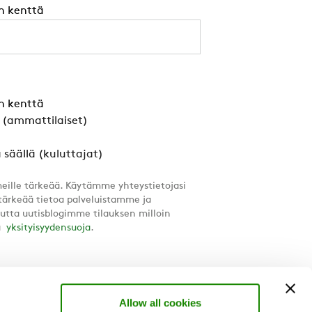
n kenttä
n kenttä
a (ammattilaiset)
 säällä (kuluttajat)
meille tärkeää. Käytämme yhteystietojasi
tärkeää tietoa palveluistamme ja
utta uutisblogimme tilauksen milloin
ja
yksityisyydensuoja
.
Allow all cookies