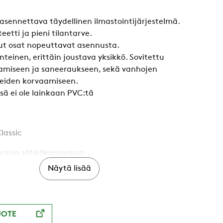
 asennettava täydellinen ilmastointijärjestelmä.
eetti ja pieni tilantarve.
lut osat nopeuttavat asennusta.
teinen, erittäin joustava yksikkö. Sovitettu
amiseen ja saneeraukseen, sekä vanhojen
teiden korvaamiseen.
sä ei ole lainkaan PVC:tä
assic
orasia sähkökanavassa
s väliseinien väliin
Näytä lisää
vapaa sijoitus
UOTE