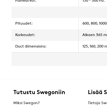
Painearvot:
150 - 300 Pa.
Pituudet:
600, 800, 100
Korkeudet:
Alkaen 365 
Duct dimensions:
125, 160, 200
Tutustu Swegoniin
Lisää 
Miksi Swegon?
Tietoja Sw