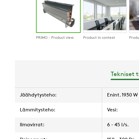
PRIMO - Product view
Product in context
Produ
Tekniset 
Jäähdytysteho:
Enint. 1930 W
Lämmitysteho:
Vesi:
Ilmavirrat:
6 - 45 l/s.