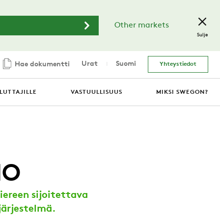
Other markets
Sulje
Urat
Suomi
Hae dokumentti
Yhteystiedot
LUTTAJILLE
VASTUULLISUUS
MIKSI SWEGON?
MO
viereen sijoitettava
järjestelmä.