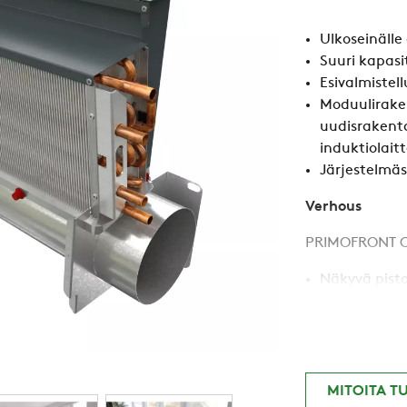
Ulkoseinälle
Suuri kapasit
Esivalmistel
Moduuliraken
uudisrakent
induktiolait
Järjestelmäs
Verhous
PRIMOFRONT Cl
Näkyvä pist
Vapaa sijoitu
Pistorasian 
MITOITA T