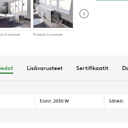
ct in context
Product in context
Product in context
tiedot
Lisävarusteet
Sertifikaatit
D
Enint. 2030 W
Sähkö: