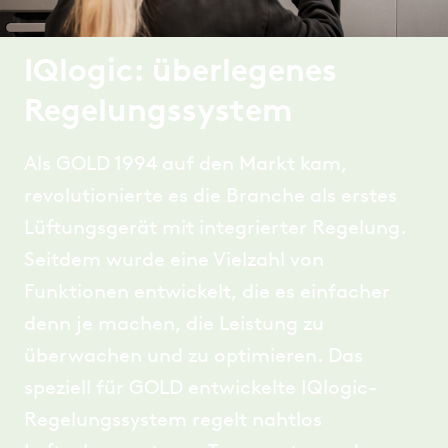
IQlogic: überlegenes
Regelungssystem
Als GOLD 1994 auf den Markt kam,
revolutionierte es die Branche als erstes
Lüftungsgerät mit integrierter Regelung.
Seitdem wurde eine Vielzahl von
Funktionen entwickelt, die es einfacher
denn je machen, die Leistung zu
überwachen und zu optimieren. Das
speziell für GOLD entwickelte IQlogic-
Regelungssystem regelt nahtlos