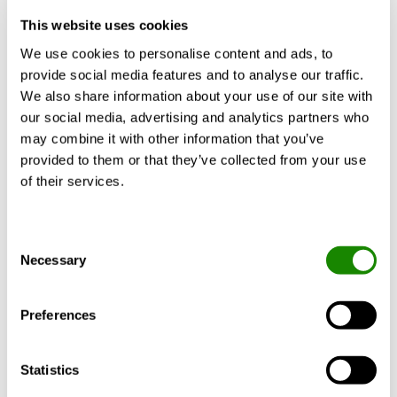
Zonen – ideal für Gebäude mit unterschiedlichen
This website uses cookies
Temperaturanforderungen.
We use cookies to personalise content and ads, to
provide social media features and to analyse our traffic.
Multilogic
We also share information about your use of our site with
our social media, advertising and analytics partners who
Synchronisierte Steuerung mehrerer GOLD-
may combine it with other information that you’ve
Lüftungsgeräte für mehr Flexibilität, Redundanz
provided to them or that they’ve collected from your use
und Effizienz.
of their services.
SMART Link DX
Consent
Necessary
Selection
Nahtlose Integration für eine effiziente
Kühlung – Optimierung der Steuerung von
Preferences
Direktverdampfungsgeräten (DX-
Wärmetauschern) wie dem EPSILON Sky-
Kältemaschinen-/Wärmepumpenaggregat.
Statistics