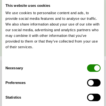
een aantal digitale services die het mogelijk maken
This website uses cookies
om data over producten en gebouwen te visualiseren
We use cookies to personalise content and ads, to
en beheren. We hebben onze digitale services
provide social media features and to analyse our traffic.
gebundeld onder de naam Swegon INSIDE. Deze
We also share information about your use of our site with
visualiseren het binnenklimaat in gebouwen op
our social media, advertising and analytics partners who
verschillende manieren en maken optimalisatie
may combine it with other information that you’ve
mogelijk.
provided to them or that they’ve collected from your use
of their services.
Consent
Necessary
Selection
Referenties
Preferences
Statistics