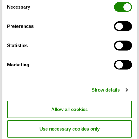
Consent
Uitgebreide configureerbaarheid
Necessary
Inclusief documenten voor de
Selection
Volledige toegang
toebehoren
Installatieflexibiliteit
Gegarandeerd maximaal rendement door de
Preferences
Document
Artikel
Documentt
meest geavanceerde technologie: borstelloze,
invertergestuurde DC-compressoren, elektronisch
Brochure (pdf
DATATECH+
Brochure
Statistics
gecommuteerde EC-ventilatoren, elektronische
2.01MB)
BTD
expansieventielen
Snelle reactie op verschillende thermische
Marketing
Product Sheet (pdf
Product
Technische
belastingen met de mogelijkheid om de
348.16kB)
Sheet
brochure
bedrijfsfrequentie van de compressor te wijzigen
van 30% tot 120% van de nominale waarde
BlueBox Product
(Alle)
Brochure
Show details
Overview 2026 (pdf
16.35MB)
Allow all cookies
BlueBox Product
IT Cooling
Brochure
Overview 2026 (pdf
Solutions
Use necessary cookies only
8.41MB)