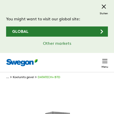
Ga naar de hoofdinhoud
Sluiten
You might want to visit our global site:
GLOBAL
Other markets
Menu
...
Koelunits gevel
DATATECH+ BTD