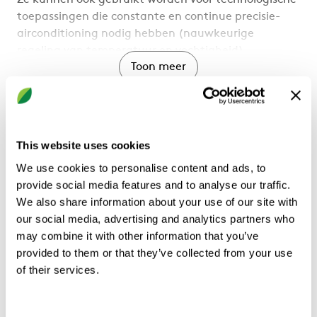
Ze kunnen ook gebruikt worden voor technologische
toepassingen die constante en continue precisie-
airconditioning nodig hebben (nauwkeurige
regeling van temperatuur en vochtigheid).
Toon meer
Configuraties
EDA: Directe verdamping, luchtgecondenseerde
conditioning-units
EDW: Directe verdamping, watergecondenseerde
This website uses cookies
conditioning-units
Documenten
EDA-W/DC: Dubbele conditioning-units met
We use cookies to personalise content and ads, to
koudwatercircuit en met directe verdamping
provide social media features and to analyse our traffic.
Filter
gecondenseerd met lucht of water
We also share information about your use of our site with
EDW/FC: Conditioning-units met geïntegreerde
Technische brochure
our social media, advertising and analytics partners who
indirecte free cooling en optie voor
may combine it with other information that you’ve
Installatie- en onderhoudsinstructies
watercondensatie
provided to them or that they’ve collected from your use
of their services.
Brochure
Kwaliteit
Sterke punten
Engineering
Andere
Betrouwbaarheid op termijn