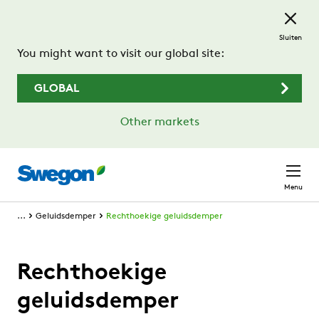
Ga naar de hoofdinhoud
Sluiten
You might want to visit our global site:
GLOBAL
Other markets
Menu
...
Geluidsdemper
Rechthoekige geluidsdemper
Rechthoekige
geluidsdemper