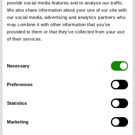
provide social media features and to analyse our traffic.
Warmtewisselaars
Rotatie
We also share information about your use of our site with
our social media, advertising and analytics partners who
Luchtstroming (m3/h)
290 - 39.180
may combine it with other information that you’ve
Ecodesign
provided to them or that they’ve collected from your use
of their services.
Luchtstroming (m3/s)
0,08 - 10,9
Ecodesign
Consent
Necessary
Selection
Bovenaansluiting
L-concept
Preferences
Geïntegreerde omkeerbare
–
Statistics
warmtepomp
Marketing
Mogelijkheid van gescheiden
–
luchtstromen