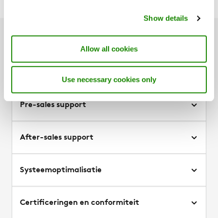
Show details
Support van project start tot
Allow all cookies
einde
Use necessary cookies only
Pre-sales support
After-sales support
Systeemoptimalisatie
Certificeringen en conformiteit