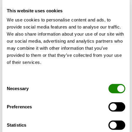
This website uses cookies
PELICAN Wall
We use cookies to personalise content and ads, to
Diffusori d'aria a parete perforati rettangolari per l'aria
provide social media features and to analyse our traffic.
di mandata
We also share information about your use of our site with
our social media, advertising and analytics partners who
may combine it with other information that you’ve
provided to them or that they’ve collected from your use
of their services.
Consent
Necessary
Selection
Preferences
Statistics