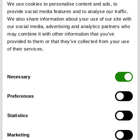
We use cookies to personalise content and ads, to
Elevate efficienze ai carichi parziali: SEER fino a
provide social media features and to analyse our traffic.
6,4
We also share information about your use of our site with
Mostra altro
Opzioni Free-Cooling No Glicole
our social media, advertising and analytics partners who
Ridotta carica di refrigerante
may combine it with other information that you’ve
Refrigerante R1234ze con GWP<1
provided to them or that they’ve collected from your use
Facile movimentazione: profondità ≤ 900 mm per
of their services.
le taglie monocompressore
Accessori
Certificati
Documenti
Produzione di acqua calda sino a 65°C
Controllo avanzato BlueThink con web server
Consent
integrato. Funzione Multilogic e sistema di
Necessary
Selection
supervisione Blueye®. (opzioni)
INSIDE
Preferences
Connect
Statistics
Unità di comunicazione
per l'accesso remoto
mobile a sistemi di
Marketing
climatizzazione