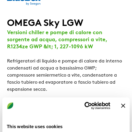
OMEGA Sky LGW
Versioni chiller e pompe di calore con
sorgente ad acqua, compressori a vite,
R1234ze GWP &lt; 1, 227-1096 kW
Refrigeratori di liquido e pompe di calore da interno
condensati ad acqua a bassissimo GWP;
compressore semiermetico a vite, condensatore a
fascio tubiero ed evaporatore a fascio tubiero ad
espansione secca.
Configurazioni
OH: versione pompa di calore non reversibile
LN: unità silenziata
This website uses cookies
Punti di forza