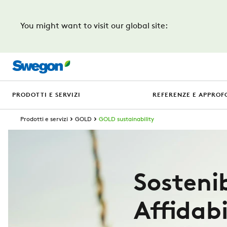
You might want to visit our global site:
PRODOTTI E SERVIZI
REFERENZE E APPROF
Prodotti e servizi
GOLD
GOLD sustainability
Sosteni
Affidab