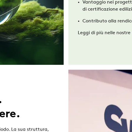
Vantaggio nei progetti
di certificazione edil
Contributo alla rendi
Leggi di più nelle nostr
.
ere.
iodo. La sua
struttur
a,