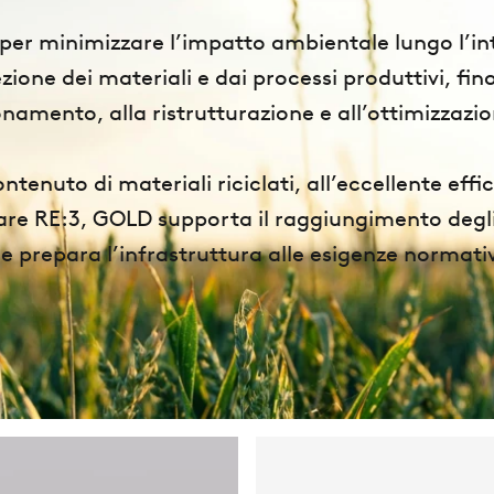
er minimizzare l’impatto ambientale lungo l’inte
lezione dei materiali e dai processi produttivi, f
namento, alla ristrutturazione e all’ottimizzazio
ontenuto di materiali riciclati, all’eccellente eff
lare RE:3, GOLD supporta il raggiungimento degli 
i e prepara l’infrastruttura alle esigenze normati