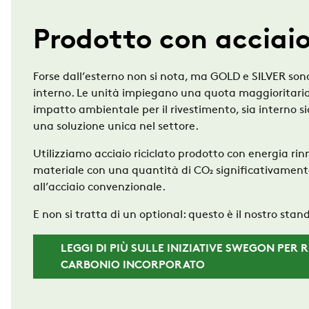
Prodotto con acciaio
Forse dall’esterno non si nota, ma
GOLD
e
SILVER
sono
interno. Le unità
impiegano una quota maggioritaria
impatto ambientale
per il rivestimento, sia interno
s
una soluzione unica nel
settore.
Utilizziamo
acciaio riciclato prodotto con energia
rin
materiale con una
quantità
di CO₂ significativamente
all’acciaio
convenzionale.
E non si tratta di un optional:
questo è il nostro
stand
LEGGI DI PIÙ SULLE INIZIATIVE SWEGON PER R
CARBONIO INCORPORATO