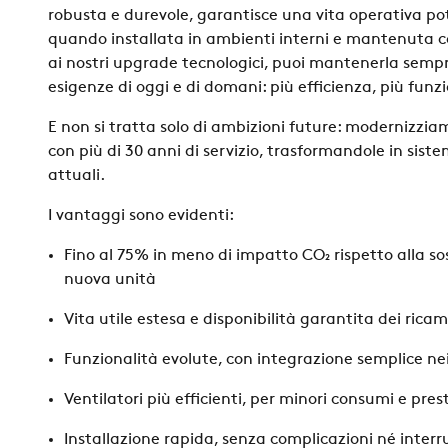
robusta e durevole, garantisce una vita operativa p
quando installata in ambienti interni e mantenuta c
ai
nostri
upgrade tecnologici
, puoi mantenerla sempr
esigenze di oggi e di domani: più efficienza, più funzi
E non si tratta solo di ambizioni future:
modernizziam
con più di 30 anni di servizio
, trasformandole in sistem
attuali.
I vantaggi sono evidenti:
Fino al 75% in meno di impatto CO₂
rispetto alla s
nuova unità
Vita utile estesa
e disponibilità garantita dei ricam
Funzionalità evolute
, con integrazione semplice ne
Ventilatori più efficienti
, per minori consumi e prest
Installazione rapida
, senza complicazioni né interr