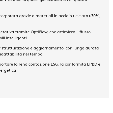
 vita utile di quelle già installate. Per questo
ncorporata
grazie a materiali in acciaio
riciclato
>70%
,
perativa
tramite
OptiFlow
, che ottimizza il
flusso
lli intelligenti
ristrutturazione e aggiornamento
, con
lunga durata
dattabilità nel tempo
ortare la rendicontazione
ESG
, la conformità
EPBD
e
ergetica