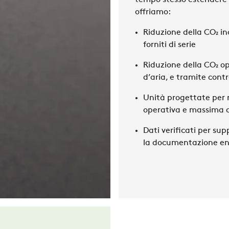
tempo stesso estendere la
offriamo:
Riduzione della CO₂ i
forniti di serie
Riduzione della CO₂ o
d’aria, e tramite contro
Unità progettate per 
operativa e massima a
Dati verificati
per supp
la documentazione en