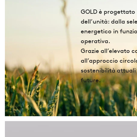
GOLD è progettato p
dell’unità: dalla se
energetico in funzio
operativa.​
Grazie all’elevato c
all’approccio circo
sostenibilità attual
future.