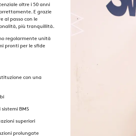
otenziale
oltre i 50 anni
orrettamente. E grazie
e al passo con le
onalità, più tranquillità.
o regolarmente unità
i pronti per le sfide
ostituzione con
una
bi
i sistemi BMS
azioni superiori
uzioni prolungate