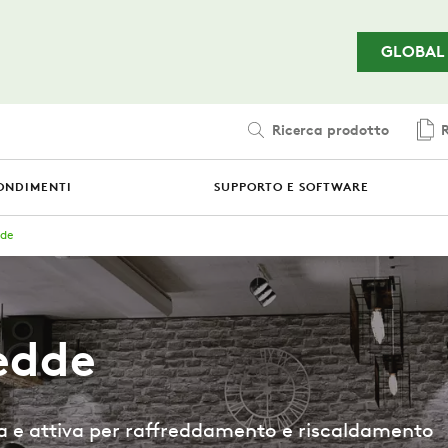
Passa al contenuto principale
GLOBAL
Ricerca prodotto
R
ONDIMENTI
SUPPORTO E SOFTWARE
dde
redde
a e attiva per raffreddamento e riscaldamento