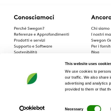
Conosciamoci
Ancor
Perché Swegon?
Chi siamo
Referenze e Approfondimenti
I nostri ma
Prodotti e servizi
Swegon G
Supporto e Software
Per i fornit
Sostenibilità
Blog
Swegon Ai
This website uses cookie
We use cookies to personal
our traffic. We also share 
advertising and analytics 
provided to them or that th
Swegon SA, Via Cantonale 2B, CH-6928 Manno, Telefono: +4
Consent
Politica sulla privacy
Cookie
Elaborazione dei dati personali
C
Necessary