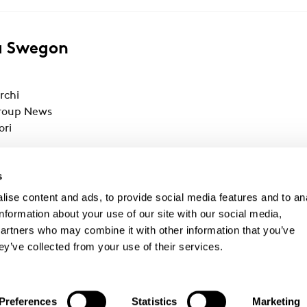
a Swegon
rchi
roup News
ori
r Academy
s
ise content and ads, to provide social media features and to an
information about your use of our site with our social media,
partners who may combine it with other information that you’ve
ey’ve collected from your use of their services.
1 842 000 007, Fax: +41 842 000 017, info@swegon.ch
GV
Politica di divulgazione delle vulnerabilità
Preferences
Statistics
Marketing