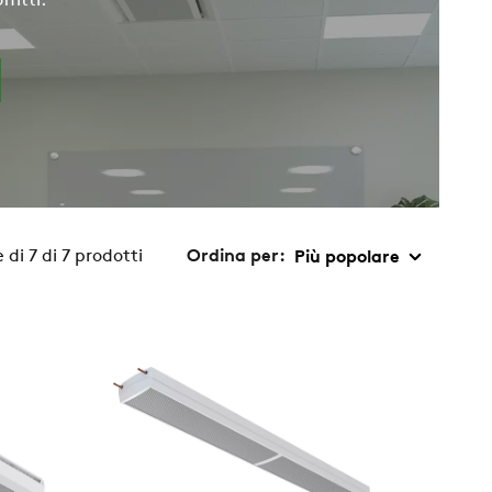
ffitti.
 di 7 di 7 prodotti
Ordina per: