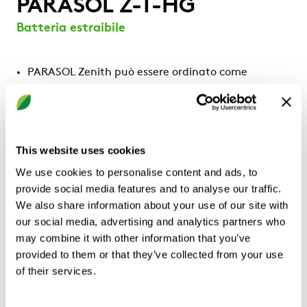
PARASOL Z-T-HG
Batteria estraibile
PARASOL Zenith può essere ordinato come
variante con batteria estraibile per un facile
accesso e pulizia della batteria completa.
PARASOL Zenith con batteria estraibile è ideale
per l'uso in ambienti in cui i requisiti in materia di
This website uses cookies
igiene sono molto rigorosi.
L'accessorio richiede l'uso dei tubi di collegamento
We use cookies to personalise content and ads, to
flessibili sul lato dell'acqua.
provide social media features and to analyse our traffic.
We also share information about your use of our site with
our social media, advertising and analytics partners who
may combine it with other information that you’ve
provided to them or that they’ve collected from your use
Documenti
of their services.
Filtro