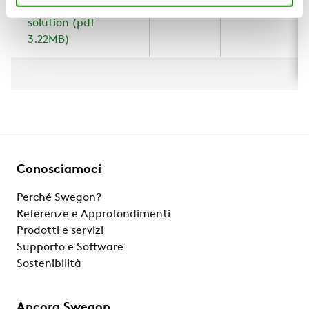
Accessory - Hygenic
Z T-HG
IOM
solution (pdf
3.22MB)
Conosciamoci
Perché Swegon?
Referenze e Approfondimenti
Prodotti e servizi
Supporto e Software
Sostenibilità
Ancora Swegon