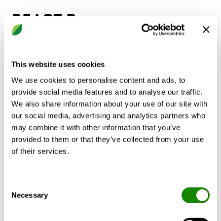
REACT P
Serranda di regolazione della pressione
This website uses cookies
Misurazione della pressione fino a 300 Pa, area di
We use cookies to personalise content and ads, to
regolazione raccomandata 20-290 Pa
provide social media features and to analyse our traffic.
Accesso rapido alle letture tramite il display del
We also share information about your use of our site with
regolatore
our social media, advertising and analytics partners who
Impostazione rapida dei parametri
may combine it with other information that you’ve
Controlli analogici o controllo Modbus
provided to them or that they’ve collected from your use
Può essere facilmente isolato dalla condensa nel
of their services.
sistema dei canali
Varianti:
Collegamenti circolari: Ø100-630 mm
Consent
Collegamenti rettangolari: 200 x 200 - 1400 x 700
Necessary
Selection
mm
Mostra altro
Funzione