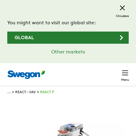
Passa al contenuto principale
Chiudere
You might want to visit our global site:
GLOBAL
Other markets
Menu
...
REACT – VAV
REACT P