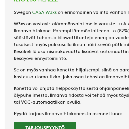
ILTO 260 TILALLE
Swegon
CASA W3xs
on erinomainen valinta vanhan IL
W3xs on vastavirtalämmönvaihtimella varustettu A
ilmanvaihtokone. Parempi lämmöntalteenotto (82%)
säästävät tuhansia kilowattitunteja energiaa vuodes
tasaisesti myös pakkasella ilman häiritsevää pätkimi
Kesäkelillä asumismukavuutta lisäävät automaattin
kesäyöviilennystoiminto.
Se on myös vanhaa konetta hiljaisempi, siinä on pa
kosteusautomatiikka, joka osaa tehostaa ilmanvaih
Konetta voi ohjata helppokäyttäisestä ohjainpaneel
älypuhelimesta. Ilmanvaihdosta voi tehdä myös täy
tai VOC-automaatiikan avulla.
Pyydä tarjous ilmanvaihtokoneesta asennettuna:
TARJOUSPYYNTÖ