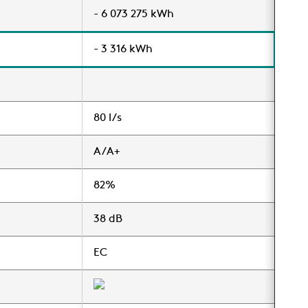
- 6 073 275 kWh
- 3 316 kWh
80 l/s
A/A+
82%
38 dB
EC