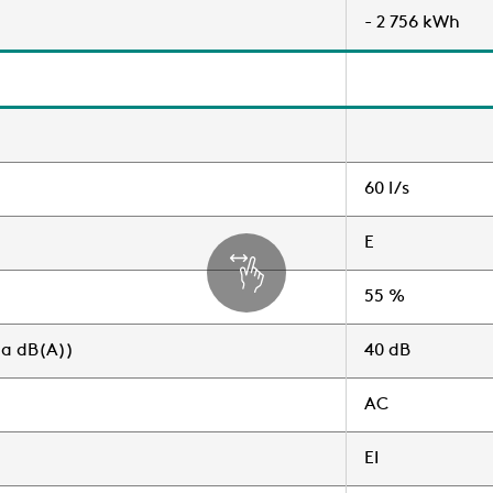
- 2 756 kWh
60 l/s
E
55 %
pa dB(A))
40 dB
AC
EI