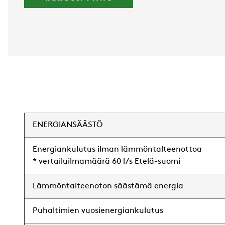
ENERGIANSÄÄSTÖ
Energiankulutus ilman lämmöntalteenottoa
* vertailuilmamäärä 60 l/s Etelä-suomi
Lämmöntalteenoton säästämä energia
Puhaltimien vuosienergiankulutus