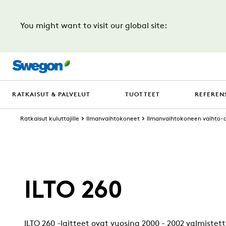
You might want to visit our global site:
RATKAISUT & PALVELUT
TUOTTEET
REFERENS
Ratkaisut kuluttajille
Ilmanvaihtokoneet
Ilmanvaihtokoneen vaihto-
ILTO 260
ILTO 260 -laitteet ovat vuosina 2000 - 2002 valmistet