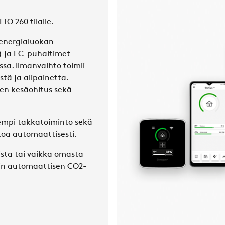
TO 260 tilalle.
-energialuokan
 ja EC-puhaltimet
sa. Ilmanvaihto toimii
stä ja alipainetta.
en kesäohitus sekä
rempi takkatoiminto sekä
toa automaattisesti.
ista tai vaikka omasta
sin automaattisen CO2-