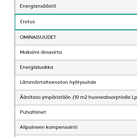
Energiansäästö
Erotus
OMINAISUUDET
Maksimi-ilmavirta
Energialuokka
Lämmöntalteenoton hyötysuhde
Äänitaso ympäristöön (10 m2 huoneabsorptiolla L
Puhaltimet
Alipaineen kompensointi