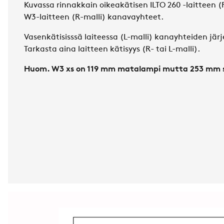
Kuvassa rinnakkain oikeakätisen ILTO 260 -laitteen (
W3-laitteen (R-malli) kanavayhteet.
Vasenkätisisssä laiteessa (L-malli) kanayhteiden järj
Tarkasta aina laitteen kätisyys (R- tai L-malli).
Huom. W3 xs on 119 mm matalampi mutta 253 mm s