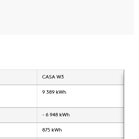
CASA W3
9 389 kWh
- 6 948 kWh
875 kWh