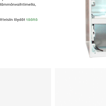
talämmönvaihtimella,
tteisiin löydät
täältä