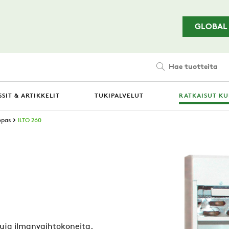
Siirry pääsisältöön
GLOBAL
Hae tuotteita
SIT & ARTIKKELIT
TUKIPALVELUT
RATKAISUT KU
opas
ILTO 260
tuja ilmanvaihtokoneita.