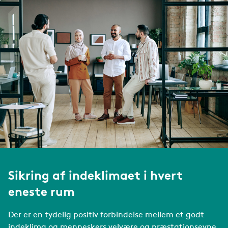
Sikring af indeklimaet i hvert
eneste rum
Der er en tydelig positiv forbindelse mellem et godt
indeklima og menneskers velvære og præstationsevne.