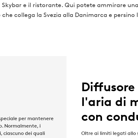
o Skybar e il ristorante. Qui potete ammirare una
te che collega la Svezia alla Danimarca e persino
Diffusore 
l'aria di
con condu
e speciale per mantenere
to. Normalmente, i
, ciascuno dei quali
Oltre ai limiti legati al