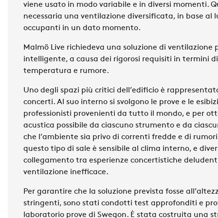
viene usato in modo variabile e in diversi momenti. Q
necessaria una ventilazione diversificata, in base al lu
occupanti in un dato momento.
Malmö Live richiedeva una soluzione di ventilazione
intelligente, a causa dei rigorosi requisiti in termini di
temperatura e rumore.
Uno degli spazi più critici dell’edificio è rappresenta
concerti. Al suo interno si svolgono le prove e le esibiz
professionisti provenienti da tutto il mondo, e per ot
acustica possibile da ciascuno strumento e da ciascu
che l’ambiente sia privo di correnti fredde e di rumori
questo tipo di sale è sensibile al clima interno, e div
collegamento tra esperienze concertistiche deludenti
ventilazione inefficace.
Per garantire che la soluzione prevista fosse all’altezz
stringenti, sono stati condotti test approfonditi e prov
laboratorio prove di Swegon. È stata costruita una st