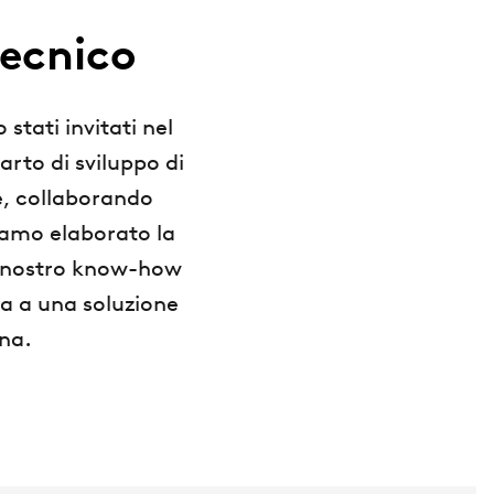
tecnico
stati invitati nel
arto di sviluppo di
e, collaborando
biamo elaborato la
 Il nostro know-how
ta a una soluzione
rna.