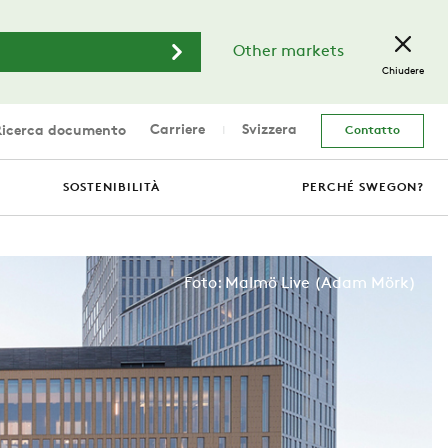
Other markets
Chiudere
Carriere
Svizzera
icerca documento
Contatto
SOSTENIBILITÀ
PERCHÉ SWEGON?
Foto: Malmö Live (Adam Mörk)