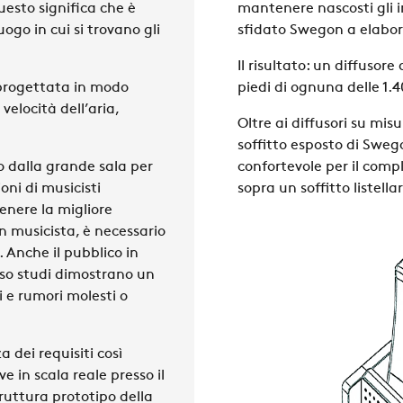
uesto significa che è
mantenere nascosti gli in
ogo in cui si trovano gli
sfidato Swegon a elabor
Il risultato: un diffusor
 progettata in modo
piedi di ognuna delle 1.4
 velocità dell’aria,
Oltre ai diffusori su misu
soffitto esposto di Swe
to dalla grande sala per
confortevole per il comp
ioni di musicisti
sopra un soffitto listella
tenere la migliore
n musicista, è necessario
. Anche il pubblico in
erso studi dimostrano un
 e rumori molesti o
a dei requisiti così
e in scala reale presso il
ruttura prototipo della