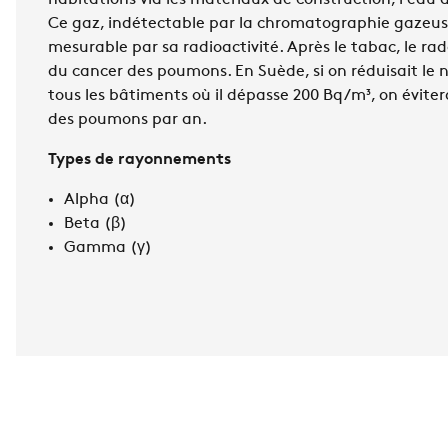
habitations via les matériaux de construction, l’eau de
Ce gaz, indétectable par la chromatographie gazeuse
mesurable par sa radioactivité. Après le tabac, le ra
du cancer des poumons. En Suède, si on réduisait le
tous les bâtiments où il dépasse 200 Bq/m³, on éviter
des poumons par an.
Types de rayonnements
Alpha (α)
Beta (β)
Gamma (γ)