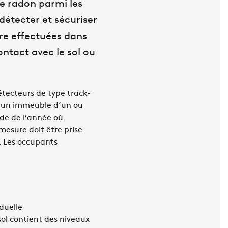
de radon parmi les
étecter et sécuriser
tre effectuées dans
ontact avec le sol ou
étecteurs de type track-
s un immeuble d’un ou
ode de l’année où
 mesure doit être prise
. Les occupants
duelle
sol contient des niveaux