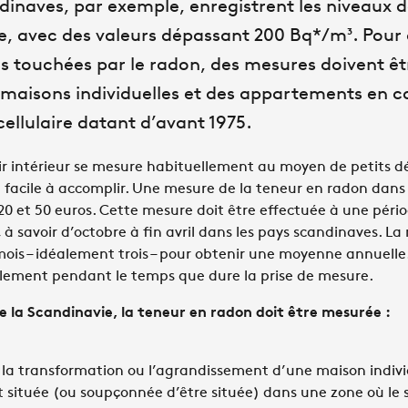
dinaves, par exemple, enregistrent les niveaux 
, avec des valeurs dépassant 200 Bq*/m³. Pour d
ns touchées par le radon, des mesures doivent ê
s maisons individuelles et des appartements en c
cellulaire datant d’avant 1975.
ir intérieur se mesure habituellement au moyen de petits d
e facile à accomplir. Une mesure de la teneur en radon dan
0 et 50 euros. Cette mesure doit être effectuée à une péri
 à savoir d’octobre à fin avril dans les pays scandinaves. La
is – idéalement trois – pour obtenir une moyenne annuelle
lement pendant le temps que dure la prise de mesure.
ue la Scandinavie, la teneur en radon doit être mesurée :
, la transformation ou l’agrandissement d’une maison indivi
t située (ou soupçonnée d’être située) dans une zone où le 