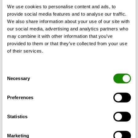
We use cookies to personalise content and ads, to
provide social media features and to analyse our traffic.
Tuotekuvaus
Tekniset tiedot
Lisävaruste
We also share information about your use of our site with
our social media, advertising and analytics partners who
may combine it with other information that you’ve
provided to them or that they’ve collected from your use
R5-H on vaakamallinen ilmanvaihtokone,
of their services.
joka soveltuu niin asuntojen kuin pienten
toimitilojen tai kokoussalien ilmanvaihtoon.
Consent
Ilmanvaihtokonetta ohjataan
Necessary
Selection
käyttöpaneelilta ja mobiilisovelluksella
(iOS/Android) ja se voidaan liittää
taloautomaatiojärjestelmiin Modbusin
Preferences
avulla. Koneella on kolmannen osapuolen
sertifioima EPD-ympäristöseloste ja LCA-
Statistics
elinkaarilaskelma.
Marketing