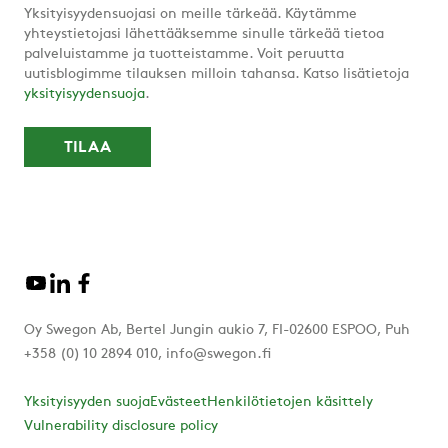
Yksityisyydensuojasi on meille tärkeää. Käytämme
yhteystietojasi lähettääksemme sinulle tärkeää tietoa
palveluistamme ja tuotteistamme. Voit peruutta
uutisblogimme tilauksen milloin tahansa. Katso lisätietoja
yksityisyydensuoja
.
Oy Swegon Ab, Bertel Jungin aukio 7, FI-02600 ESPOO, Puh
+358 (0) 10 2894 010, info@swegon.fi
Yksityisyyden suoja
Evästeet
Henkilötietojen käsittely
Vulnerability disclosure policy