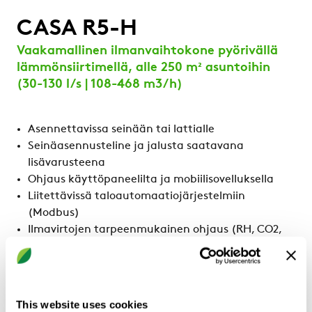
CASA R5-H
Vaakamallinen ilmanvaihtokone pyörivällä
lämmönsiirtimellä, alle 250 m² asuntoihin
(30-130 l/s | 108-468 m3/h)
Asennettavissa seinään tai lattialle
Seinäasennusteline ja jalusta saatavana
lisävarusteena
Ohjaus käyttöpaneelilta ja mobiilisovelluksella
Liitettävissä taloautomaatiojärjestelmiin
(Modbus)
Ilmavirtojen tarpeenmukainen ohjaus (RH, CO2,
VOC*)
Portaaton tuloilman lämpötilan säätö
Automaattinen kesä- ja talvitoiminto
This website uses cookies