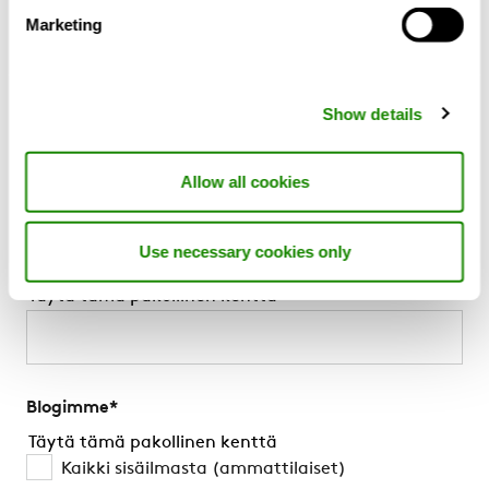
Toimittajille
Marketing
Uutisia
Kaikki sisäilmastosta (Blogi)
Parempi ilma joka säällä (blogi)
Show details
Tilaa uutiset
Swegon Air Academy
Allow all cookies
Tilaa blogimme
Use necessary cookies only
Sähköposti
*
Täytä tämä pakollinen kenttä
Blogimme
*
Täytä tämä pakollinen kenttä
Kaikki sisäilmasta (ammattilaiset)