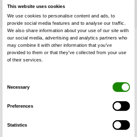
varten?
This website uses cookies
We use cookies to personalise content and ads, to
provide social media features and to analyse our traffic.
We also share information about your use of our site with
our social media, advertising and analytics partners who
may combine it with other information that you’ve
provided to them or that they’ve collected from your use
of their services.
Tutustu Swegoniin
Miksi Swegon?
Consent
Tuotteet ja Palvelut
Necessary
Selection
Referenssit & Artikkelit
Tukipalvelut
Vastuullisuus
Preferences
Lisää Swegonia
Statistics
Tietoja Swegonista