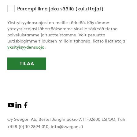
Parempi ilma joka säällä (kuluttajat)
Yksityisyydensuojasi on meille tärkeää. Käytämme
yhteystietojasi lähettääksemme sinulle tärkeää tietoa
palveluistamme ja tuotteistamme. Voit peruutta
uutisblogimme tilauksen milloin tahansa. Katso lisätietoja
yksityisyydensuoja
.
Oy Swegon Ab, Bertel Jungin aukio 7, FI-02600 ESPOO, Puh
+358 (0) 10 2894 010, info@swegon.fi