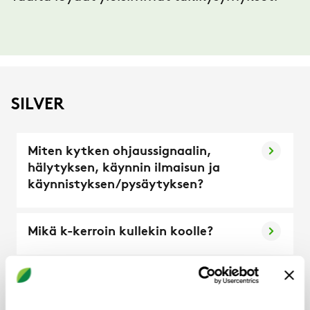
SILVER
Miten kytken ohjaussignaalin,
hälytyksen, käynnin ilmaisun ja
käynnistyksen/pysäytyksen?
Mikä k-kerroin kullekin koolle?
Miten kytken mittausletkut
puhallintilaan ilmavirtaohjausta