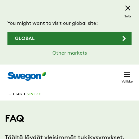
Siirry pääsisältöön
Sulje
You might want to visit our global site:
GLOBAL
Other markets
Valikko
...
FAQ
SILVER C
FAQ
Täältä löydät yleisimmät tukikysymykset.