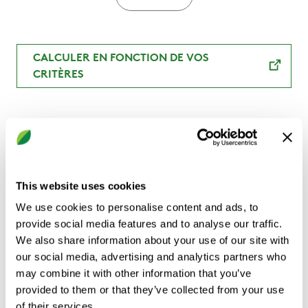
Variante
Circulaire
CALCULER EN FONCTION DE VOS
CRITÈRES
Données techniques
Documents
This website uses cookies
Dimensions
Longueur
We use cookies to personalise content and ads, to
provide social media features and to analyse our traffic.
(mm)
(mm)
We also share information about your use of our site with
our social media, advertising and analytics partners who
500
900
may combine it with other information that you’ve
provided to them or that they’ve collected from your use
500
1200
of their services.