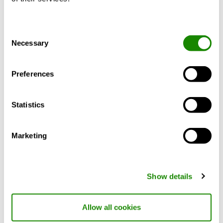
630
900
Consent
Necessary
630
1200
Selection
800
900
Preferences
800
1600
Statistics
1000
1000
Marketing
1000
2000
1250
1200
Show details
1250
2400
Allow all cookies
1600
1600