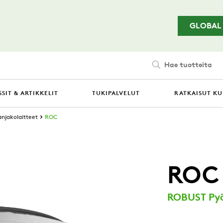
Siirry pääsisältöön
GLOBAL
Hae tuotteita
SIT & ARTIKKELIT
TUKIPALVELUT
RATKAISUT KU
njakolaitteet
ROC
ROC
ROBUST Pyör