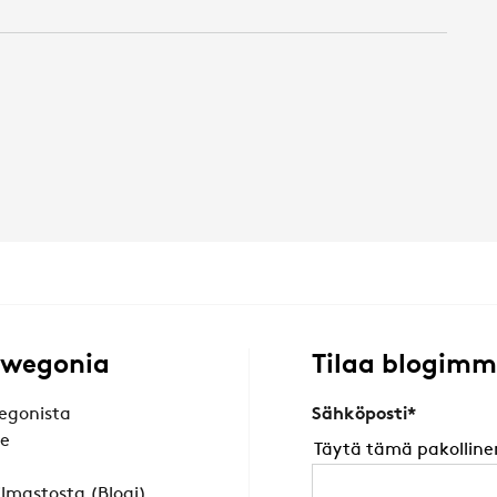
Swegonia
Tilaa blogim
egonista
Sähköposti
*
le
Täytä tämä pakolline
äilmastosta (Blogi)