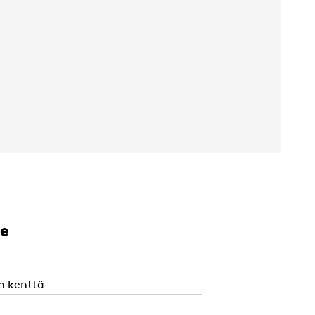
me
n kenttä