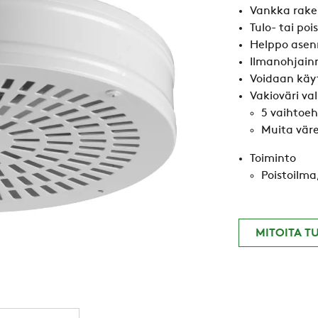
Vankka rake
Tulo- tai poi
Helppo asen
Ilmanohjainr
Voidaan käyt
Vakioväri va
5 vaihtoeh
Muita väre
Toiminto
Poistoilma
MITOITA T