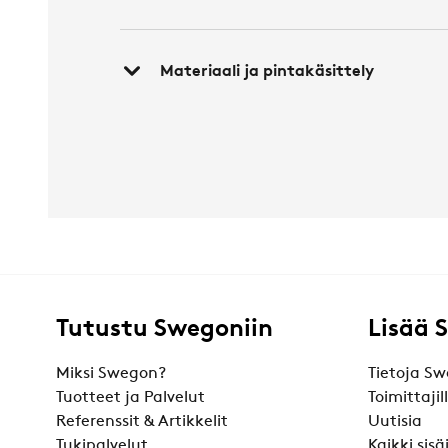
Materiaali ja pintakäsittely
Tutustu Swegoniin
Lisää 
Miksi Swegon?
Tietoja Sw
Tuotteet ja Palvelut
Toimittajil
Referenssit & Artikkelit
Uutisia
Tukipalvelut
Kaikki sis