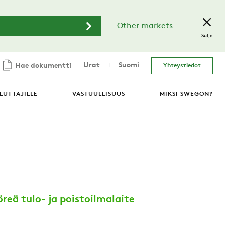
Other markets
Sulje
Urat
Suomi
Hae dokumentti
Yhteystiedot
LUTTAJILLE
VASTUULLISUUS
MIKSI SWEGON?
eä tulo- ja poistoilmalaite