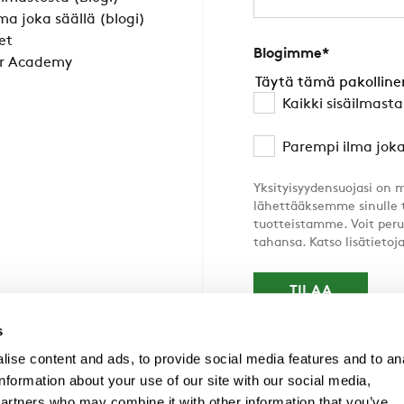
ma joka säällä (blogi)
et
Blogimme
*
r Academy
Täytä tämä pakolline
Kaikki sisäilmast
Parempi ilma joka
Yksityisyydensuojasi on 
lähettääksemme sinulle 
tuotteistamme. Voit peru
tahansa. Katso lisätieto
s
ise content and ads, to provide social media features and to an
information about your use of our site with our social media,
partners who may combine it with other information that you’ve