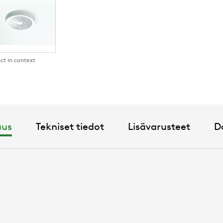
ct in context
aus
Tekniset tiedot
Lisävarusteet
D