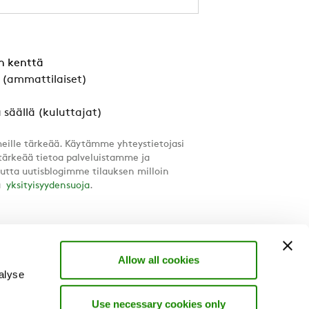
n kenttä
a (ammattilaiset)
 säällä (kuluttajat)
meille tärkeää. Käytämme yhteystietojasi
tärkeää tietoa palveluistamme ja
utta uutisblogimme tilauksen milloin
ja
yksityisyydensuoja
.
Allow all cookies
alyse
Use necessary cookies only