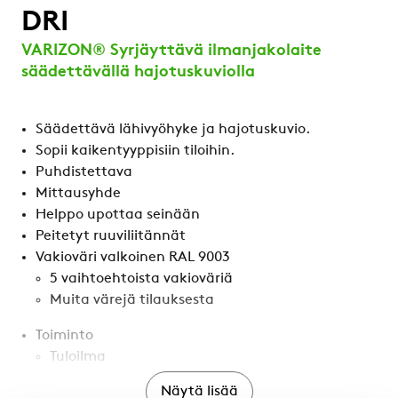
DRI
VARIZON® Syrjäyttävä ilmanjakolaite
säädettävällä hajotuskuviolla
Säädettävä lähivyöhyke ja hajotuskuvio.
Sopii kaikentyyppisiin tiloihin.
Puhdistettava
Mittausyhde
Helppo upottaa seinään
Peitetyt ruuviliitännät
Vakioväri valkoinen RAL 9003
5 vaihtoehtoista vakioväriä
Muita värejä tilauksesta
Toiminto
Tuloilma
Näytä lisää