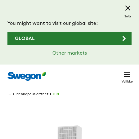
Siirry pääsisältöön
Sulje
You might want to visit our global site:
GLOBAL
Other markets
Valikko
...
Piennopeuslaitteet
DRI