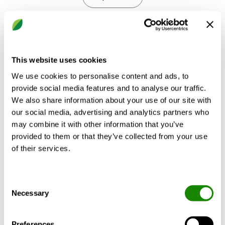
MITOITA TUOTE
This website uses cookies
We use cookies to personalise content and ads, to
provide social media features and to analyse our traffic.
We also share information about your use of our site with
Tuotekuvaus
Tekniset tiedot
Dokumentit
our social media, advertising and analytics partners who
may combine it with other information that you’ve
provided to them or that they’ve collected from your use
of their services.
DRI on nelikulmainen syrjäyttävä
ilmanjakolaite, joka pinta- tai
Consent
uppoasennetaan seinälle tai kattoon. Se voi
Necessary
Selection
puhaltaa suuren ilmavirran
oleskeluvyöhykkeeseen alhaisella
nopeudella. Hajotuskuvio on helppo säätää
Preferences