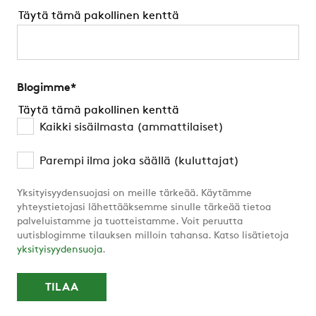
Täytä tämä pakollinen kenttä
Blogimme
*
Täytä tämä pakollinen kenttä
Kaikki sisäilmasta (ammattilaiset)
Parempi ilma joka säällä (kuluttajat)
Yksityisyydensuojasi on meille tärkeää. Käytämme
yhteystietojasi lähettääksemme sinulle tärkeää tietoa
palveluistamme ja tuotteistamme. Voit peruutta
uutisblogimme tilauksen milloin tahansa. Katso lisätietoja
yksityisyydensuoja
.