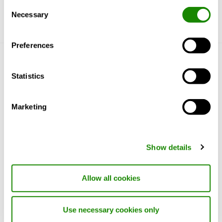
Consent
Necessary
Selection
Preferences
Tutustu Swegoniin
Statistics
Miksi Swegon?
Tuotteet ja Palvelut
Marketing
Referenssit & Artikkelit
Tukipalvelut
Vastuullisuus
Show details
Lisää Swegonia
Allow all cookies
Tietoja Swegonista
Toimittajille
Use necessary cookies only
Uutisia