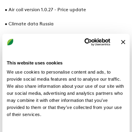
• Air coil version 1.0.27 - Price update
• Climate data Russia
• Placement in Printouts
• New Technical version 26 for Kvänum and
Genmbloux.
This website uses cookies
We use cookies to personalise content and ads, to
• Bug fixes
provide social media features and to analyse our traffic.
We also share information about your use of our site with
Read more
our social media, advertising and analytics partners who
may combine it with other information that you’ve
AHU Design
provided to them or that they’ve collected from your use
of their services.
Swegon Mollier Diagram