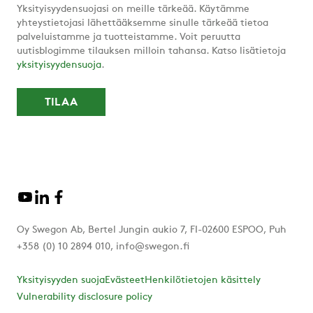
Yksityisyydensuojasi on meille tärkeää. Käytämme
yhteystietojasi lähettääksemme sinulle tärkeää tietoa
palveluistamme ja tuotteistamme. Voit peruutta
uutisblogimme tilauksen milloin tahansa. Katso lisätietoja
yksityisyydensuoja
.
Oy Swegon Ab, Bertel Jungin aukio 7, FI-02600 ESPOO, Puh
+358 (0) 10 2894 010, info@swegon.fi
Yksityisyyden suoja
Evästeet
Henkilötietojen käsittely
Vulnerability disclosure policy