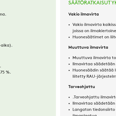
SÄÄTÖRATKAISUT YK
lma.
Vakio ilmavirta
Vakio ilmavirta kaiki
joissa on ilmakiertoin
Huonesäätimet on liit
-aika).
Muuttuva ilmavirta
Muuttuva ilmavirta toi
Ilmavirtaa säädetään 
.
Huonesäädin säätää lä
75 %.
liitetty RAU-järjeste
Tarveohjattu
.
Tarveohjattu ilmavirta
Ilmavirtaa säädetään m
Langaton tiedonsiirto