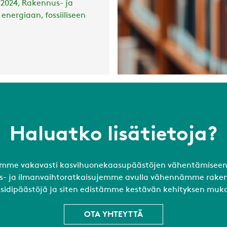
 2024, Rakennus- ja
nergiaan, fossiiliseen
Haluatko lisätietoja?
mme vakavasti kasvihuonekaasupäästöjen vähentämiseen
ys- ja ilmanvaihtoratkaisujemme avulla vähennämme rake
oksidipäästöjä ja siten edistämme kestävän kehityksen muka
OTA YHTEYTTÄ