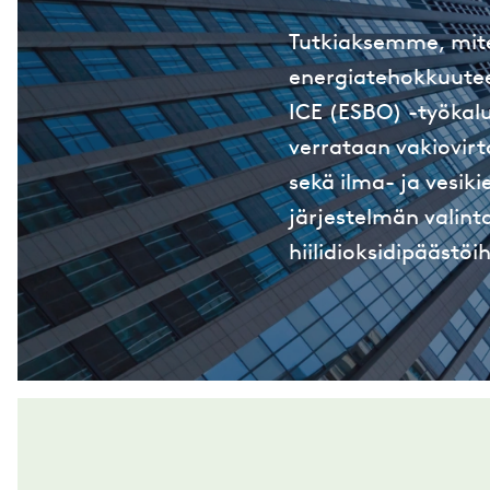
Tutkiaksemme, miten
energiatehokkuutee
ICE (ESBO) -työkalu
verrataan vakiovirt
sekä ilma- ja vesiki
järjestelmän valint
hiilidioksidipäästöih