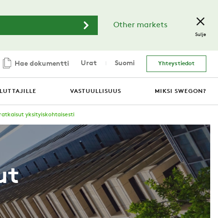
Other markets
Sulje
Urat
Suomi
Hae dokumentti
Yhteystiedot
LUTTAJILLE
VASTUULLISUUS
MIKSI SWEGON?
atkaisut yksityiskohtaisesti
ut