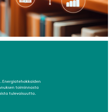
. Energiatehokkaiden
nnuksen toiminnasta
ista tulevaisuutta.