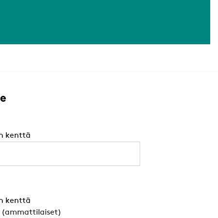
me
n kenttä
n kenttä
a (ammattilaiset)