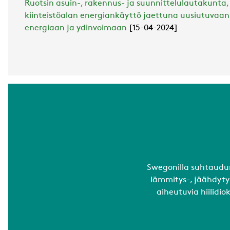
Ruotsin asuin-, rakennus- ja suunnittelulautakunta,
kiinteistöalan energiankäyttö jaettuna uusiutuvaan e
energiaan ja ydinvoimaan
[15-04-2024]
Swegonilla suhtaudu
lämmitys-, jäähdyt
aiheutuvia hiilidi