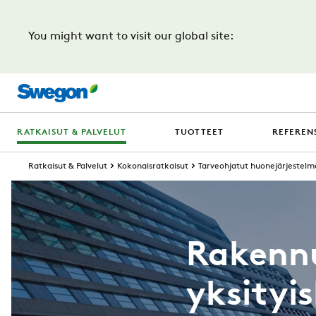
You might want to visit our global site:
RATKAISUT & PALVELUT
TUOTTEET
REFERENS
Ratkaisut & Palvelut
Kokonaisratkaisut
Tarveohjatut huonejärjestelm
Rakennu
yksityi