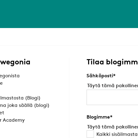
Swegonia
Tilaa blogim
egonista
Sähköposti
*
le
Täytä tämä pakolline
äilmastosta (Blogi)
ma joka säällä (blogi)
et
Blogimme
*
r Academy
Täytä tämä pakolline
Kaikki sisäilmast