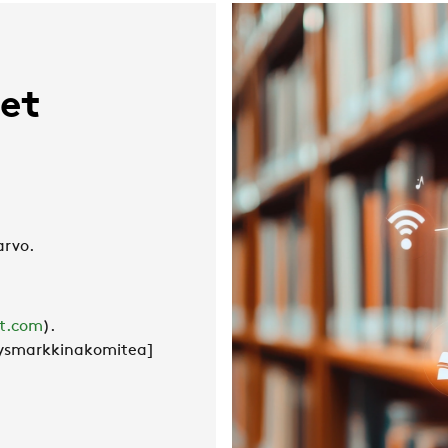
eet
arvo
.
t.com
).
smarkkinakomitea]