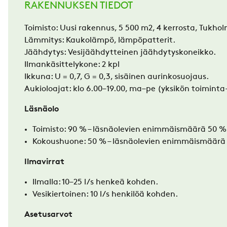
RAKENNUKSEN TIEDOT
Toimisto: Uusi rakennus, 5 500 m
2
, 4 kerrosta, Tukho
Lämmitys:
Kaukolämpö
, lämpöpatterit.
Jäähdytys: Vesijäähdytteinen jäähdytyskoneikko.
Ilmankäsittelykone: 2
kpl
Ikkuna: U = 0,7, G = 0,3, sisäinen aurinkosuojaus.
Aukioloajat: klo 6.00–19.00, ma–pe (yksikön toiminta
Läsnäolo
Toimisto: 90 % – läsnäolevien enimmäismäärä 50 %
Kokoushuone:
50 % –
läsnäolevien enimmäismäärä
Ilmavirrat
Ilmalla: 10–25 l/s henkeä kohden.
Vesikiertoinen
:
10 l/s henkilöä kohden.
Asetusarvot