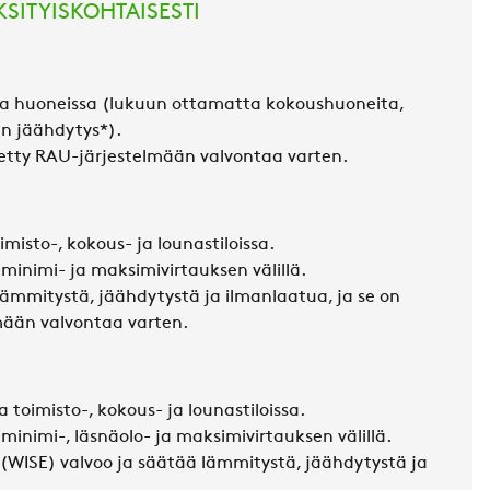
SITYISKOHTAISESTI
ssa huoneissa (lukuun ottamatta kokoushuoneita,
en
jäähdytys*).
etty RAU-järjestelmään valvontaa varten.
misto-, kokous- ja lounastiloissa.
minimi- ja maksimivirtauksen välillä.
mmitystä, jäähdytystä ja ilmanlaatua, ja se on
lmään valvontaa varten
.
 toimisto-, kokous- ja lounastiloissa.
inimi-, läsnäolo- ja maksimivirtauksen välillä.
 (WISE) valvoo ja säätää lämmitystä,
jäähdytystä ja