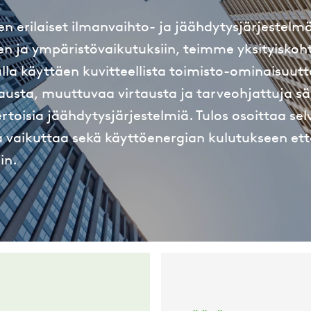
 erilaiset ilmanvaihto- ja jäähdytysjärjestelmä
n ja ympäristövaikutuksiin, teimme yksityiskoht
lla käyttäen kuvitteellista toimisto-ominaisuutt
austa, muuttuvaa virtausta ja tarveohjattuja sä
ertoisia jäähdytysjärjestelmiä. Tulos osoittaa sel
a vaikuttaa sekä käyttöenergian kulutukseen et
in.