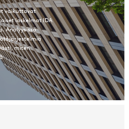
t vaikuttavat
aiset laskelmat IDA
a. Analyysissä
ätöjärjestelmiä
västi, miten
tä