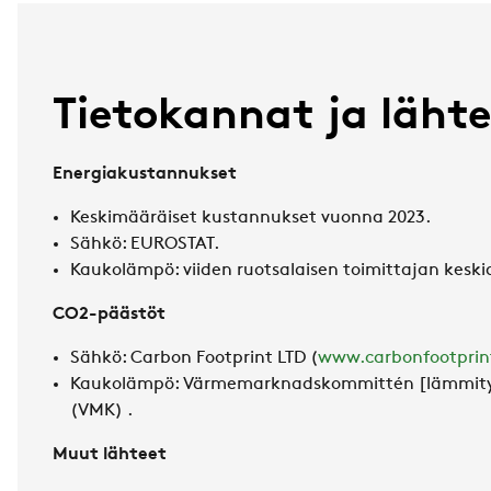
Tietokannat ja läht
Energiakustannukset
Keskimääräiset kustannukset
vuonna 2023.
Sähkö: EUROSTAT.
Kaukolämpö
:
viiden
ruotsalaisen
toimittajan
keski
CO
2
-
päästöt
Sähkö: Carbon Footprint LTD (
www.carbonfootprin
Kaukolämpö
:
Värmemarknadskommittén [lämmity
(VMK) .
Muut
lähteet