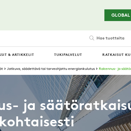
Siirry pääsisältöön
GLOBAL
Hae tuotteita
SIT & ARTIKKELIT
TUKIPALVELUT
RATKAISUT KU
ät
Jatkuva, säädettävä tai tarveohjattu energiankulutus
Rakennus- ja säätör
s- ja säätöratkais
skohtaisesti