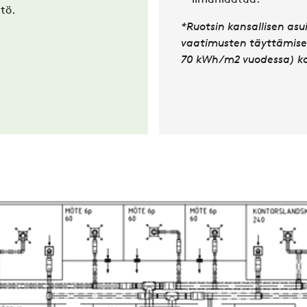
ilmanlaatua.
tö.
*Ruotsin kansallisen as
vaatimusten täyttämisek
70 kWh/m2 vuodessa) ko