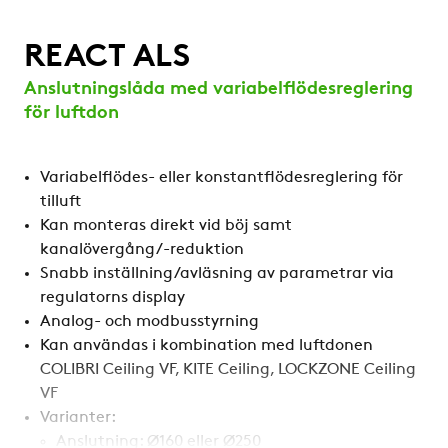
REACT ALS
Anslutningslåda med variabelflödesreglering
för luftdon
Variabelflödes- eller konstantflödesreglering för
tilluft
Kan monteras direkt vid böj samt
kanalövergång/-reduktion
Snabb inställning/avläsning av parametrar via
regulatorns display
Analog- och modbusstyrning
Kan användas i kombination med luftdonen
COLIBRI Ceiling VF, KITE Ceiling, LOCKZONE Ceiling
VF
Varianter:
Anslutning: Ø160 eller Ø250