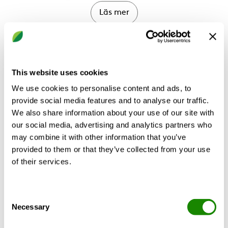
Läs mer
Funktion
Tilluft
BERÄKNA
This website uses cookies
We use cookies to personalise content and ads, to
UTFORSKA TYPRUMSLÖSNINGAR
provide social media features and to analyse our traffic.
We also share information about your use of our site with
our social media, advertising and analytics partners who
may combine it with other information that you’ve
provided to them or that they’ve collected from your use
Produktbeskrivning
Tillbehör
Certifikat
of their services.
Consent
Läs mer om REACT.
Necessary
Selection