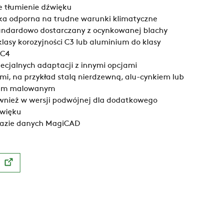
e tłumienie dźwięku
tka odporna na trudne warunki klimatyczne
tandardowo dostarczany z ocynkowanej blachy
klasy korozyjności C3 lub aluminium do klasy
 C4
ecjalnych adaptacji z innymi opcjami
i, na przykład stalą nierdzewną, alu-cynkiem lub
em malowanym
wnież w wersji podwójnej dla dodatkowego
źwięku
azie danych MagiCAD