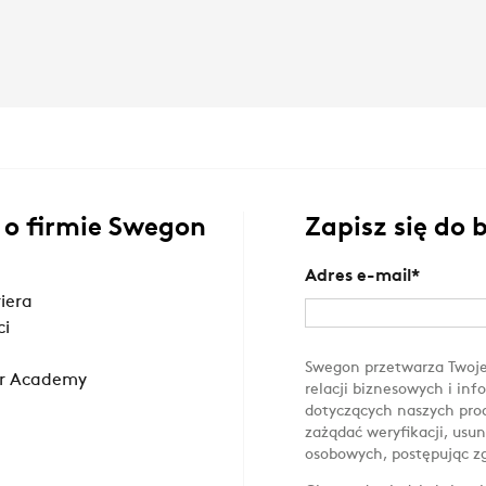
 o firmie Swegon
Zapisz się do
Adres e-mail
*
riera
ci
Swegon przetwarza Twoje
r Academy
relacji biznesowych i in
dotyczących naszych prod
zażądać weryfikacji, usun
osobowych, postępując z