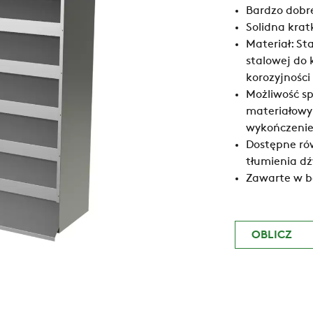
Bardzo dobr
Solidna kra
Materiał: S
stalowej do 
korozyjności
Możliwość sp
materiałowym
wykończeni
Dostępne ró
tłumienia d
Zawarte w b
OBLICZ