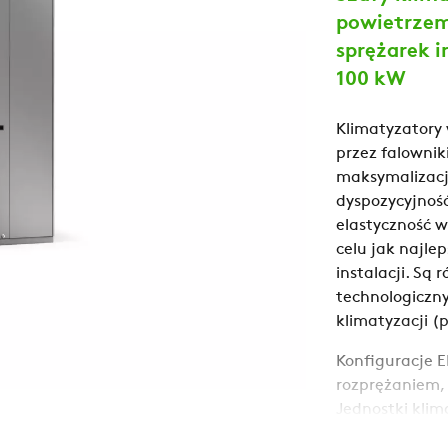
powietrzem
sprężarek i
100 kW
Klimatyzatory
przez falowniki
maksymalizacj
dyspozycyjnoś
elastyczność w
celu jak najle
instalacji. Są
technologiczny
klimatyzacji (
Konfiguracje E
rozprężaniem,
Jednostki kli
kondensowane