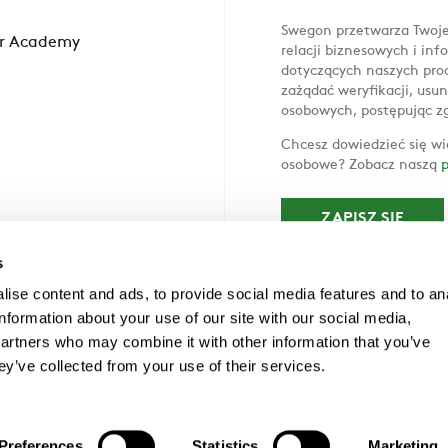
Swegon przetwarza Twoje
r Academy
relacji biznesowych i in
dotyczących naszych prod
zażądać weryfikacji, usun
osobowych, postępując z
Chcesz dowiedzieć się wi
osobowe? Zobacz naszą
p
s
ise content and ads, to provide social media features and to an
information about your use of our site with our social media,
partners who may combine it with other information that you’ve
ey’ve collected from your use of their services.
ne k./Poznania, Tel. +48 61 816 87 00, poznan@swegon.pl
obowych
Polityka ujawniania luk w zabezpieczeniach
Preferences
Statistics
Marketing