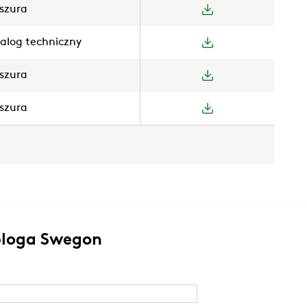
szura
alog techniczny
szura
szura
 bloga Swegon