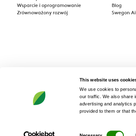
Wsparcie i oprogramowanie
Blog
Zrównoważony rozwój
Swegon Ai
This website uses cookie
We use cookies to personal
our traffic. We also share 
advertising and analytics 
provided to them or that th
Swegon Sp. z o.o., ul. Owocowa 23, 62-080 Tarnowo Podgór
Consent
Polityka prywatności
Pliki cookies
Przetwarzanie danych os
Necessary