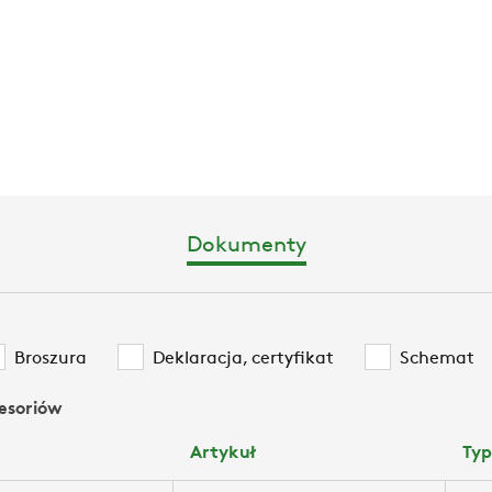
klimatyzacyjne
obiegiem z r
wymiennikiem 
klimatyzacyjne
możliwością 
Mocne punkty 
konfiguracji 
instalacji ►►
zaawansowanych
Dokumenty
DC, wentylator
rozprężaniem 
obciążenia cie
sprężarki od 3
Broszura
Deklaracja, certyfikat
Schemat
esoriów
Artykuł
Ty