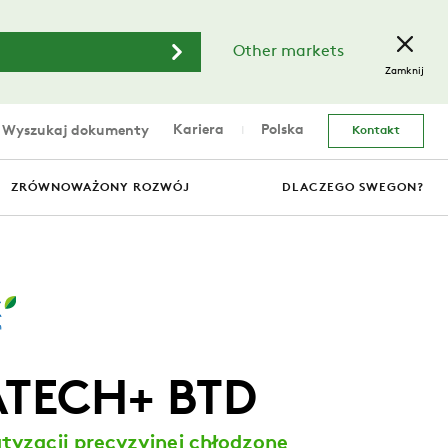
Other markets
Zamknij
Kariera
Polska
Wyszukaj dokumenty
Kontakt
ZRÓWNOWAŻONY ROZWÓJ
DLACZEGO SWEGON?
ATECH+ BTD
tyzacji precyzyjnej chłodzone