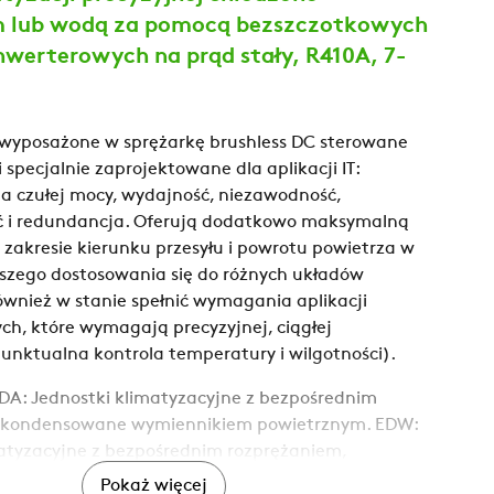
 lub wodą za pomocą bezszczotkowych
nwerterowych na prąd stały, R410A, 7-
 wyposażone w sprężarkę brushless DC sterowane
 specjalnie zaprojektowane dla aplikacji IT:
a czułej mocy, wydajność, niezawodność,
ć i redundancja. Oferują dodatkowo maksymalną
 zakresie kierunku przesyłu i powrotu powietrza w
pszego dostosowania się do różnych układów
 również w stanie spełnić wymagania aplikacji
ch, które wymagają precyzyjnej, ciągłej
punktualna kontrola temperatury i wilgotności).
DA: Jednostki klimatyzacyjne z bezpośrednim
 kondensowane wymiennikiem powietrznym. EDW:
matyzacyjne z bezpośrednim rozprężaniem,
 wymiennikiem wodnym. EDA-W/DC: Jednostki
Pokaż więcej