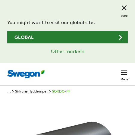
Gå til hovedinnhold
Lukk
You might want to visit our global site:
GLOBAL
Other markets
Meny
...
Sirkulær lyddemper
SORDO-PF