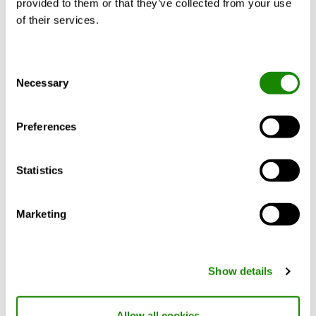
provided to them or that they’ve collected from your use
630
900
of their services.
630
1200
Consent
800
900
Necessary
Selection
800
1600
Preferences
1000
1000
Statistics
1000
2000
Marketing
1250
1200
1250
2400
Show details
1600
1600
Allow all cookies