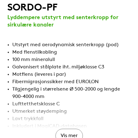
SORDO-PF
Lyddempere utstyrt med senterkropp for
sirkulære kanaler
Utstyrt med aerodynamisk senterkropp (pod)
Med flenstilkobling
100 mm mineralull
Galvanisert stålplate iht. miljøklasse C3
Motflens (leveres i par)
Fibermigrasjonssikker med EUROLON
Tilgjengelig i størrelsene Ø 500-2000 og lengde
900-4000 mm
Lufttetthetsklasse C
Utmerket støydemping
Lavt trykkfall
Inkludert i MagiCAD-databasen
SORDO-PF har brannmotstand tilsvarende klasse
Vis mer